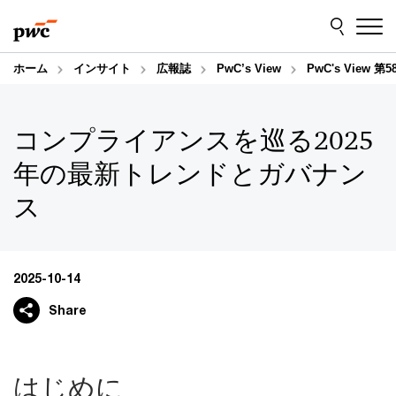
Skip
Skip
to
to
content
footer
ホーム
インサイト
広報誌
PwC’s View
PwC's Vie
コンプライアンスを巡る2025
年の最新トレンドとガバナン
ス
2025-10-14
Share
はじめに