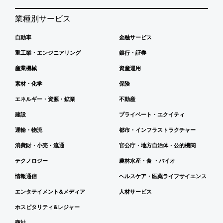
業種別サービス
自動車
金融サービス
重工業・エンジニアリング
銀行・証券
産業機械
資産運用
素材・化学
保険
エネルギー・資源・鉱業
不動産
建設
プライベート・エクイティ
運輸・物流
都市・インフラストラクチャー
消費財・小売・流通
官公庁・地方自治体・公的機関
テクノロジー
農林水産・食 ・バイオ
情報通信
ヘルスケア・医薬ライフサイエンス
エンタテイメント&メディア
人材サービス
ホスピタリティ&レジャー
商社