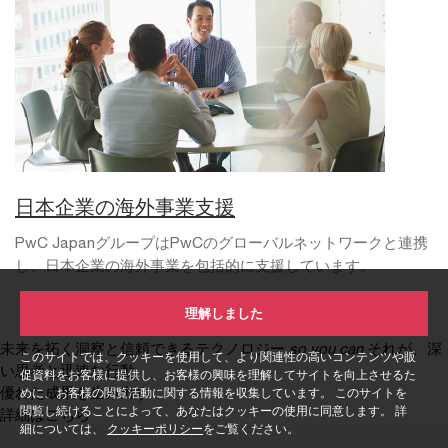
日本企業の海外事業支援
PwC JapanグループはPwCのグローバルネットワークと連携
し、日本企業の海外事業を包括的に支援しています。
理解しました
未来を拓く洞察と信頼できるテクノロジー
so you can
それが、深
このサイトでは、クッキーを使用して、より関連性の高いコンテンツや販
い思考と迅速な行動、
促資料をお客様に提供し、お客様の興味を理解してサイトを向上させるた
優れた成果を生み出す
めに、お客様の閲覧活動に関する情報を収集しています。 このサイトを
閲覧し続けることによって、あなたはクッキーの使用に同意します。 詳
詳細はこちら
細については、
クッキーポリシー
をご覧ください。