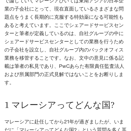
で論じていくマレーシアひいては東南アジアの日本企
業の子会社にとって、現在直面しているさまざまな問
題点をうまく長期的に克服する特効薬になる可能性も
あると考えています。ここでシェアードサービスセン
ターと筆者が定義しているのは、自社グループの中に
シェアードサービスセンターとしての業務を行うため
の子会社を設立し、自社グループ内のバックオフィス
業務を移管することです。なお、文中の意見に係る記
載は筆者の私見であり、PwCあらた有限責任監査法人
および所属部門の正式見解ではないことをお断りしま
す。
1 マレーシアってどんな国?
マレーシアに赴任してから21年が過ぎましたが、いま
だに「マレーシアってどんな国?」という質問を多く耳