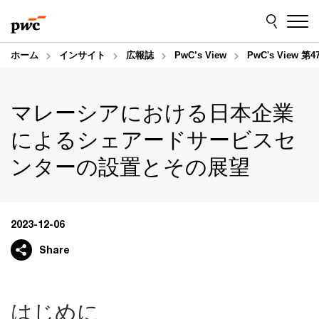
Skip
Skip
to
to
content
footer
ホーム
インサイト
広報誌
PwC’s View
PwC's Vie
マレーシアにおける日本企業
によるシェアードサービスセ
ンターの設置とその展望
2023-12-06
Share
はじめに