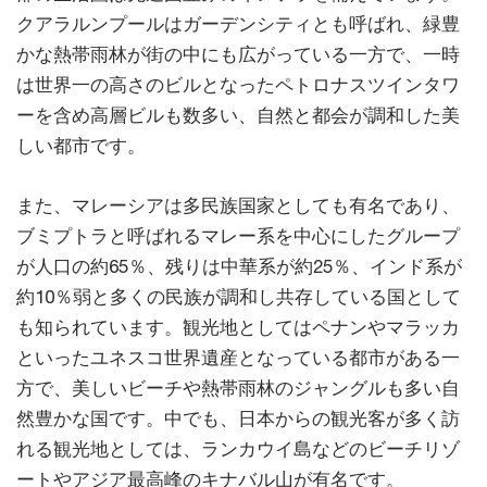
クアラルンプールはガーデンシティとも呼ばれ、緑豊
かな熱帯雨林が街の中にも広がっている一方で、一時
は世界一の高さのビルとなったペトロナスツインタワ
ーを含め高層ビルも数多い、自然と都会が調和した美
しい都市です。
また、マレーシアは多民族国家としても有名であり、
ブミプトラと呼ばれるマレー系を中心にしたグループ
が人口の約65％、残りは中華系が約25％、インド系が
約10％弱と多くの民族が調和し共存している国として
も知られています。観光地としてはペナンやマラッカ
といったユネスコ世界遺産となっている都市がある一
方で、美しいビーチや熱帯雨林のジャングルも多い自
然豊かな国です。中でも、日本からの観光客が多く訪
れる観光地としては、ランカウイ島などのビーチリゾ
ートやアジア最高峰のキナバル山が有名です。