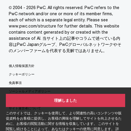
© 2004 - 2026 PwC. All rights reserved. PwC refers to the
PwC network and/or one or more of its member firms,
each of which is a separate legal entity. Please see
www.pwc.com/structure for further details. This website
contains content generated by or created with the
assistance of AI. 当サイト上の記事やコラムで述べている内
容はPwC Japanグループ、PwCグローバルネットワークやそ
のメンバーファームを代表する見解ではありません。
個人情報保護方針
クッキーポリシー
免責事項
ソーシャルメディアポリシー
特定商取引法に基づく表示
理解しました
サイト運営者について
このサイトでは、クッキーを使用して、より関連性の高いコンテンツや販
サイトマップ
促資料をお客様に提供し、お客様の興味を理解してサイトを向上させるた
めに、お客様の閲覧活動に関する情報を収集しています。 このサイトを
閲覧し続けることによって、あなたはクッキーの使用に同意します。 詳