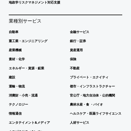
地政学リスクマネジメント対応支援
業種別サービス
自動車
金融サービス
重工業・エンジニアリング
銀行・証券
産業機械
資産運用
素材・化学
保険
エネルギー・資源・鉱業
不動産
建設
プライベート・エクイティ
運輸・物流
都市・インフラストラクチャー
消費財・小売・流通
官公庁・地方自治体・公的機関
テクノロジー
農林水産・食 ・バイオ
情報通信
ヘルスケア・医薬ライフサイエンス
エンタテイメント&メディア
人材サービス