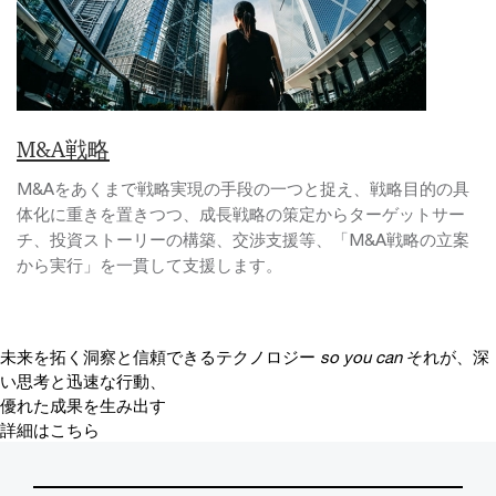
M&A戦略
M&Aをあくまで戦略実現の手段の一つと捉え、戦略目的の具
体化に重きを置きつつ、成長戦略の策定からターゲットサー
チ、投資ストーリーの構築、交渉支援等、「M&A戦略の立案
から実行」を一貫して支援します。
未来を拓く洞察と信頼できるテクノロジー
so you can
それが、深
い思考と迅速な行動、
優れた成果を生み出す
詳細はこちら