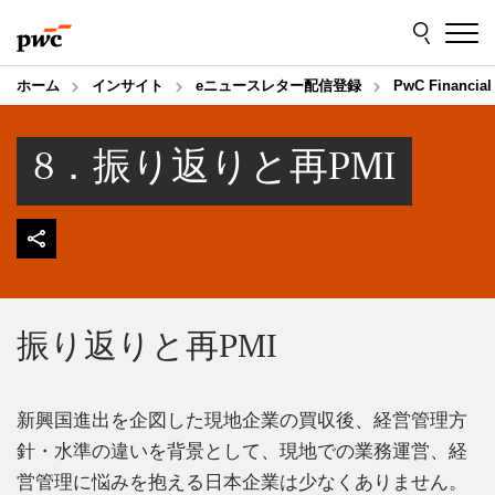
Skip
Skip
to
to
content
footer
ホーム
インサイト
eニュースレター配信登録
PwC Financia
8．振り返りと再PMI
振り返りと再PMI
新興国進出を企図した現地企業の買収後、経営管理方
針・水準の違いを背景として、現地での業務運営、経
営管理に悩みを抱える日本企業は少なくありません。