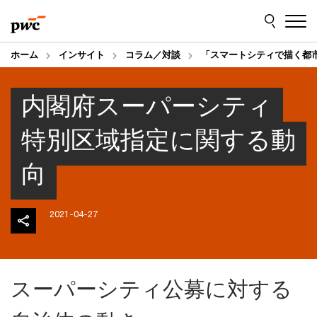
Skip
Skip
to
to
content
footer
ホーム
インサイト
コラム／対談
「スマートシティで描く都
内閣府スーパーシティ
特別区域指定に関する動
向
2021-04-27
スーパーシティ公募に対する