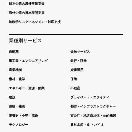
日本企業の海外事業支援
海外企業の日本展開支援
地政学リスクマネジメント対応支援
業種別サービス
自動車
金融サービス
重工業・エンジニアリング
銀行・証券
産業機械
資産運用
素材・化学
保険
エネルギー・資源・鉱業
不動産
建設
プライベート・エクイティ
運輸・物流
都市・インフラストラクチャー
消費財・小売・流通
官公庁・地方自治体・公的機関
テクノロジー
農林水産・食 ・バイオ