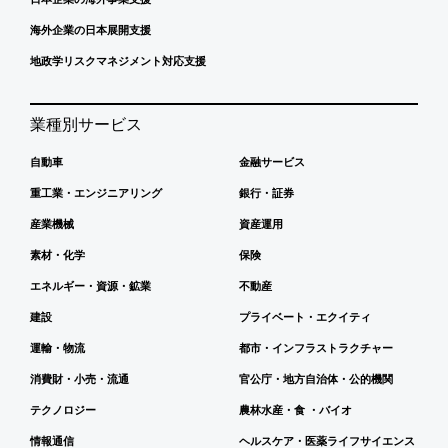
海外企業の日本展開支援
地政学リスクマネジメント対応支援
業種別サービス
自動車
金融サービス
重工業・エンジニアリング
銀行・証券
産業機械
資産運用
素材・化学
保険
エネルギー・資源・鉱業
不動産
建設
プライベート・エクイティ
運輸・物流
都市・インフラストラクチャー
消費財・小売・流通
官公庁・地方自治体・公的機関
テクノロジー
農林水産・食 ・バイオ
情報通信
ヘルスケア・医薬ライフサイエンス