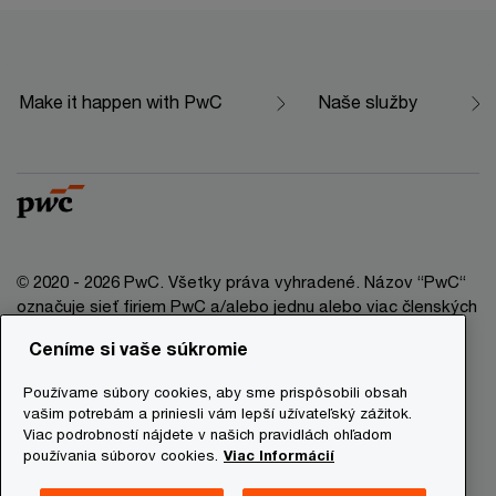
Make it happen with PwC
Naše služby
© 2020 - 2026 PwC. Všetky práva vyhradené. Názov “PwC“
označuje sieť firiem PwC a/alebo jednu alebo viac členských
firiem, ktoré sú samostatným právnym subjektom. Bližšie
Ceníme si vaše súkromie
informácie nájdete na stránke www.pwc.com/structure.
Používame súbory cookies, aby sme prispôsobili obsah
Právna doložka
vašim potrebám a priniesli vám lepší užívateľský zážitok.
Viac podrobností nájdete v našich pravidlách ohľadom
Ochrana osobných údajov
používania súborov cookies.
Viac Informácií
Informácie o cookies