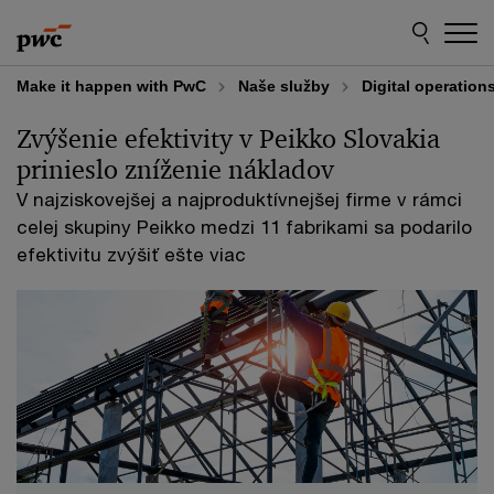
Skip
Skip
to
to
content
footer
Make it happen with PwC
Naše služby
Digital operation
Zvýšenie efektivity v Peikko Slovakia
prinieslo zníženie nákladov
V najziskovejšej a najproduktívnejšej firme v rámci
celej skupiny Peikko medzi 11 fabrikami sa podarilo
efektivitu zvýšiť ešte viac