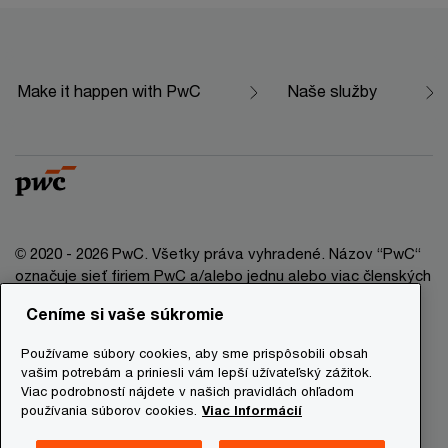
Make it happen with PwC
Naše služby
© 2020 - 2026 PwC. Všetky práva vyhradené. Názov “PwC“
označuje sieť firiem PwC a/alebo jednu alebo viac členských
firiem, ktoré sú samostatným právnym subjektom. Bližšie
Ceníme si vaše súkromie
informácie nájdete na stránke www.pwc.com/structure.
Používame súbory cookies, aby sme prispôsobili obsah
Právna doložka
vašim potrebám a priniesli vám lepší užívateľský zážitok.
Viac podrobností nájdete v našich pravidlách ohľadom
Ochrana osobných údajov
používania súborov cookies.
Viac Informácií
Informácie o cookies