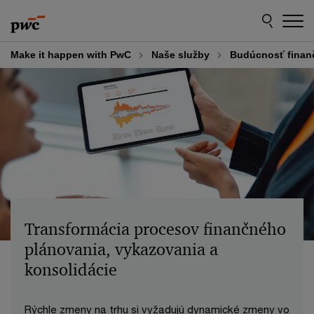
Skip
Skip
to
to
content
footer
Make it happen with PwC
Naše služby
Budúcnosť finan
Transformácia procesov finančného
plánovania, vykazovania a
konsolidácie
Rýchle zmeny na trhu si vyžadujú dynamické zmeny vo