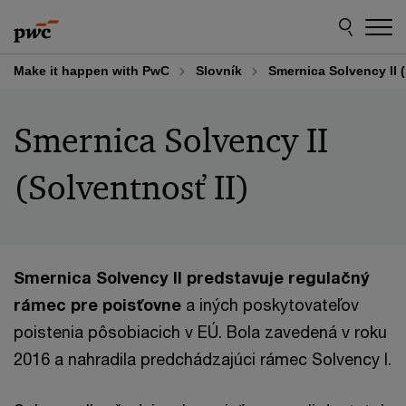
Skip
Skip
to
to
content
footer
Make it happen with PwC
Slovník
Smernica Solvency II (
Smernica Solvency II
(Solventnosť II)
Smernica Solvency II predstavuje regulačný
rámec pre poisťovne
a iných poskytovateľov
poistenia pôsobiacich v EÚ. Bola zavedená v roku
2016 a nahradila predchádzajúci rámec Solvency I.