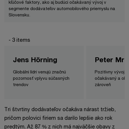
kľúčové faktory, ako aj budúci očakávaný vývoj v
segmente dodávateľov automobilového priemyslu na
Slovensku.
- 3 items
Jens Hörning
Peter Mrn
Globálni lídri venujú značnú
Pozitívny vývoj 
pozornosť vplyvu súčasných
očakávaný a ohr
trendov
zároveň
Tri štvrtiny dodávateľov očakáva nárast tržieb,
pričom polovici firiem sa darilo lepšie ako rok
predtým. Až 87 % z nich má najväčšie obavy z