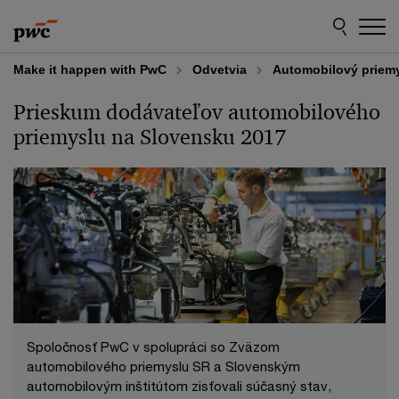
Skip
Skip
to
to
content
footer
Make it happen with PwC
Odvetvia
Automobilový priem
Prieskum dodávateľov automobilového
priemyslu na Slovensku 2017
Spoločnosť PwC v spolupráci so Zväzom
automobilového priemyslu SR a Slovenským
automobilovým inštitútom zisťovali súčasný stav,