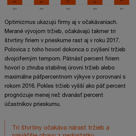
Optimizmus ukazujú firmy aj v očakávaniach.
Merané vývojom tržieb, očakávajú takmer tri
štvrtiny firiem v prieskume rast aj v roku 2017.
Polovica z toho hovorí dokonca o zvýšení tržieb
dvojciferným tempom. Pätnásť percent firiem
hovorí o zhruba stabilnej úrovni tržieb alebo
maximálne päťpercentnom výkyve v porovnaní s
rokom 2016. Pokles tržieb vyšší ako päť percent
prognózuje menej než dvanásť percent
účastníkov prieskumu.
Tri štvrtiny očakáva nárast tržieb a
najväčšie obavy z nedostatku