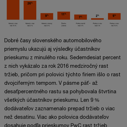
Dobré časy slovenského automobilového
priemyslu ukazujú aj výsledky účastníkov
prieskumu z minulého roku. Sedemdesiat percent
z nich vykázalo za rok 2016 medziročný rast
tržieb, pričom pri polovici týchto firiem išlo o rast
dvojciferným tempom. V pásme päť- až
desaťpercentného rastu sa pohybovala štvrtina
všetkých účastníkov prieskumu. Len 9 %
dodávateľov zaznamenalo prepad tržieb o viac
než desatinu. Viac ako polovica dodávateľov
dosahuje podľa prieskumov PwC rast tržieb