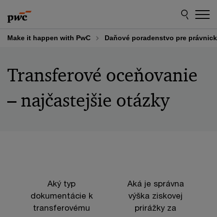
Skip
Skip
to
to
content
footer
Make it happen with PwC
Daňové poradenstvo pre právnic
Transferové oceňovanie
– najčastejšie otázky
Aký typ
Aká je správna
dokumentácie k
výška ziskovej
transferovému
prirážky za
z