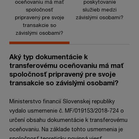
oceňovaniu má mať
poskytovanie
spoločnosť
služieb medzi
pripravený pre svoje
závislými osobami?
transakcie so
p
závislými osobami?
Aký typ dokumentácie k
transferovému oceňovaniu má mať
spoločnosť pripravený pre svoje
transakcie so závislými osobami?
Ministerstvo financií Slovenskej republiky
vydalo usmernenie č. MF/019153/2018-724 o
určení obsahu dokumentácie k transferovému
oceňovaniu. Na základe tohto usmernenia je
spoločnosť teoreticky povinná viesť