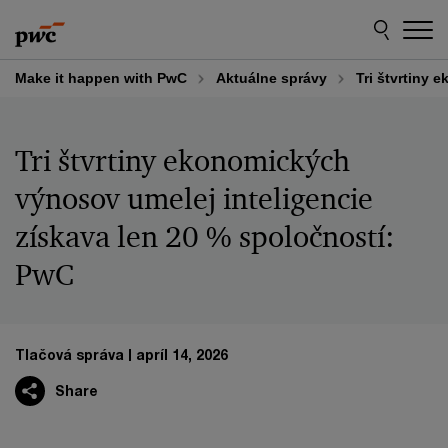
Skip
Skip
to
to
content
footer
Make it happen with PwC
Aktuálne správy
Tri štvrtiny 
Tri štvrtiny ekonomických
výnosov umelej inteligencie
získava len 20 % spoločností:
PwC
Tlačová správa
apríl 14, 2026
Share