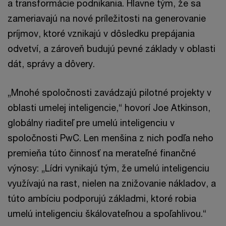
a transformácie podnikania. Hlavne tým, že sa
zameriavajú na nové príležitosti na generovanie
príjmov, ktoré vznikajú v dôsledku prepájania
odvetví, a zároveň budujú pevné základy v oblasti
dát, správy a dôvery.
„Mnohé spoločnosti zavádzajú pilotné projekty v
oblasti umelej inteligencie,“ hovorí Joe Atkinson,
globálny riaditeľ pre umelú inteligenciu v
spoločnosti PwC. Len menšina z nich podľa neho
premieňa túto činnosť na merateľné finančné
výnosy: „Lídri vynikajú tým, že umelú inteligenciu
využívajú na rast, nielen na znižovanie nákladov, a
túto ambíciu podporujú základmi, ktoré robia
umelú inteligenciu škálovateľnou a spoľahlivou.“