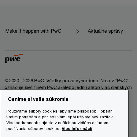
Make it happen with PwC
Aktuálne správy
© 2020 - 2026 PwC. Všetky práva vyhradené. Názov “PwC“
označuje sieť firiem PwC a/alebo jednu alebo viac členských
firiem, ktoré sú samostatným právnym subjektom. Bližšie
Ceníme si vaše súkromie
informácie nájdete na stránke www.pwc.com/structure.
Používame súbory cookies, aby sme prispôsobili obsah
Právna doložka
vašim potrebám a priniesli vám lepší užívateľský zážitok.
Viac podrobností nájdete v našich pravidlách ohľadom
Ochrana osobných údajov
používania súborov cookies.
Viac Informácií
Informácie o cookies