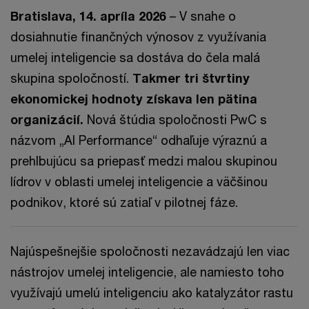
Bratislava, 14. apríla 2026
– V snahe o
dosiahnutie finančných výnosov z využívania
umelej inteligencie sa dostáva do čela malá
skupina spoločností.
Takmer tri štvrtiny
ekonomickej hodnoty získava len pätina
organizácií.
Nová štúdia spoločnosti PwC s
názvom „AI Performance“ odhaľuje výraznú a
prehlbujúcu sa priepasť medzi malou skupinou
lídrov v oblasti umelej inteligencie a väčšinou
podnikov, ktoré sú zatiaľ v pilotnej fáze.
Najúspešnejšie spoločnosti nezavádzajú len viac
nástrojov umelej inteligencie, ale namiesto toho
využívajú umelú inteligenciu ako katalyzátor rastu