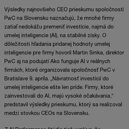
Výsledky najnovšieho CEO prieskumu spoločnosti
PwC na Slovensku naznačujú, že mnohé firmy
zatiaľ nedokážu premeniť investície, najmä do
umelej inteligencie (AI), na stabilné zisky. O
dôležitosti hľadania pridanej hodnoty umelej
inteligencie pre firmy hovoril Martin Srnka, direktor
PwC aj na podujatí Ako funguje AI v reálnych
firmách, ktoré organizovala spoločnosť PwC v
Bratislave 9. apríla. „Návratnosť investícií do
umelej inteligencie ešte len príde. Firmy, ktoré
zainvestovali do AI, majú vysoké očakávania,“
predstavil výsledky prieskumu, ktorý sa realizoval
medzi stovkou CEOs na Slovensku.