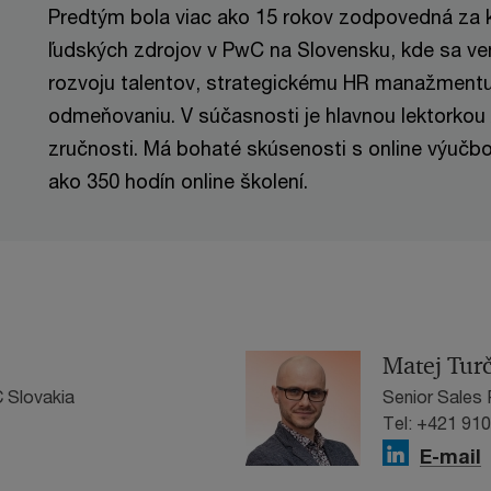
Predtým bola viac ako 15 rokov zodpovedná za 
ľudských zdrojov v PwC na Slovensku, kde sa v
rozvoju talentov, strategickému HR manažment
odmeňovaniu. V súčasnosti je hlavnou lektorkou
zručnosti. Má bohaté skúsenosti s online výučbo
ako 350 hodín online školení.
Matej Tur
 Slovakia
Senior Sales
Tel: +421 91
E-mail