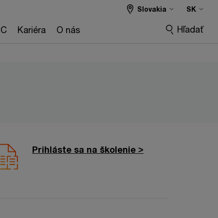
Slovakia
SK
Hľadať
wC
Kariéra
O nás
Prihláste sa na školenie >