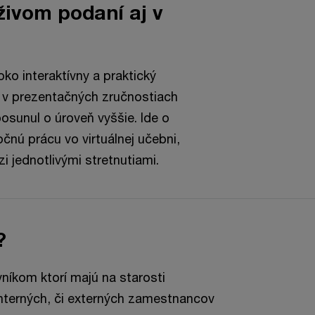
živom podaní aj v
ko interaktívny a praktický
s v prezentačných zručnostiach
osunul o úroveň vyššie. Ide o
nú prácu vo virtuálnej učebni,
 jednotlivými stretnutiami.
?
níkom ktorí majú na starosti
interných, či externých zamestnancov