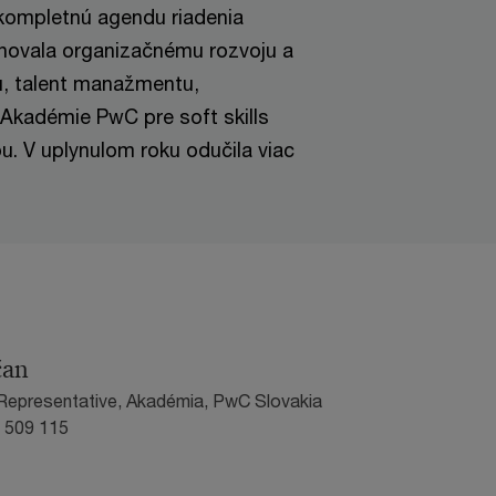
kompletnú agendu riadenia
enovala organizačnému rozvoju a
u, talent manažmentu,
 Akadémie PwC pre soft skills
u. V uplynulom roku odučila viac
čan
 Representative, Akadémia, PwC Slovakia
0 509 115