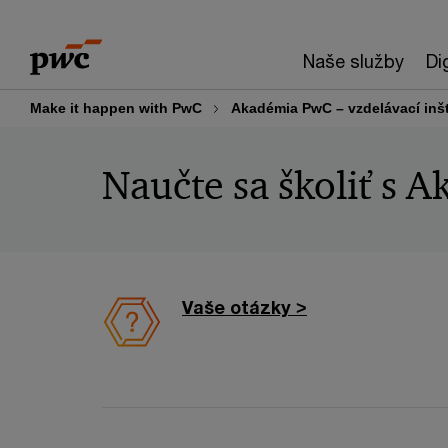
Skip
Skip
to
to
Naše služby
Di
content
footer
Make it happen with PwC
Akadémia PwC – vzdelávací inšt
Naučte sa školiť s
Vaše otázky >