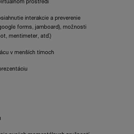
 virtuálnom prostredí
iahnutie interakcie a preverenie
google forms, jamboard), možnosti
ot, mentimeter, atď.)
rácu v menších tímoch
prezentáciu
u