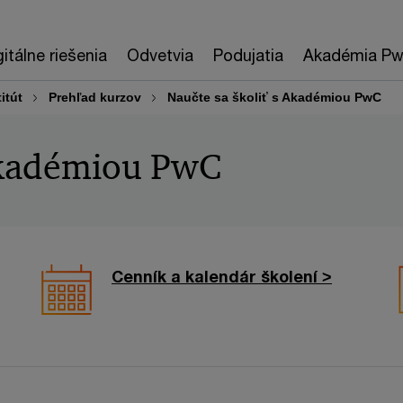
gitálne riešenia
Odvetvia
Podujatia
Akadémia P
itút
Prehľad kurzov
Naučte sa školiť s Akadémiou PwC
 Akadémiou PwC
Cenník a kalendár školení >