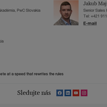
Jakub Maj
 Akadémia, PwC Slovakia
Senior Sales 
Tel: +421 91
E-mail
kia
te at a speed that rewrites the rules
Sledujte nás