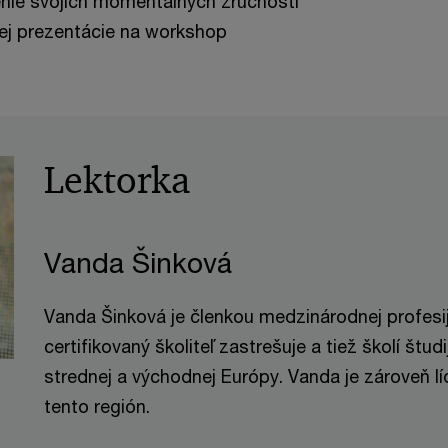
nie svojich momentálnych zručností
tkej prezentácie na workshop
Lektorka
Vanda Šinková
Vanda Šinková je členkou medzinárodnej profesij
certifikovaný školiteľ zastrešuje a tiež školí štu
strednej a východnej Európy. Vanda je zároveň l
tento región.