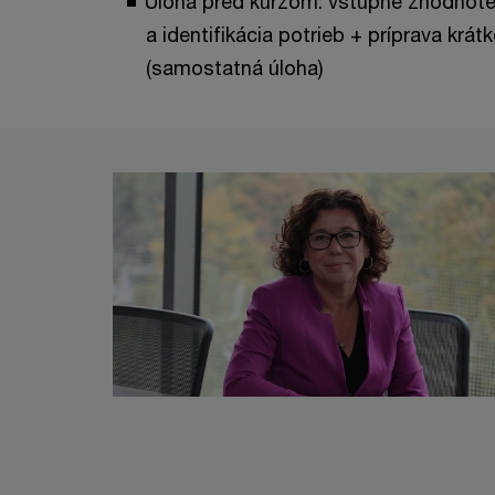
Úloha pred kurzom: vstupné zhodnote
a identifikácia potrieb + príprava krá
(samostatná úloha)