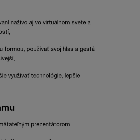
aní naživo aj vo virtuálnom svete a
stí,
formou, používať svoj hlas a gestá
ivejší,
šie využívať technológie, lepšie
.
ramu
apamätateľným prezentátorom