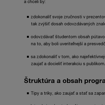
a chceli by:
zdokonaliť svoje zručnosti v prezentov
tak zvýšiť dosah odovzdávaných znalo
odovzdávať študentom obsah pútavou 
na to, aby boli uveriteľnejší a presvedč
sa zdokonaliť v tom, ako najefektívnej
zaujať a docieliť interakciu s publikom
Štruktúra a obsah prog
Tipy a triky, ako zaujať a stať sa z