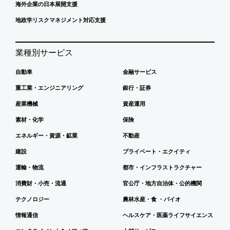
海外企業の日本展開支援
地政学リスクマネジメント対応支援
業種別サービス
自動車
金融サービス
重工業・エンジニアリング
銀行・証券
産業機械
資産運用
素材・化学
保険
エネルギー・資源・鉱業
不動産
建設
プライベート・エクイティ
運輸・物流
都市・インフラストラクチャー
消費財・小売・流通
官公庁・地方自治体・公的機関
テクノロジー
農林水産・食 ・バイオ
情報通信
ヘルスケア・医薬ライフサイエンス