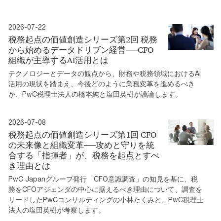
2026-07-22
税務起点の価値創造シリーズ第2回 税務
から始めるデータドリブン経営──CFO
組織が主導するAI活用とは
テクノロジーとデータの観点から、財務や税務領域におけるAI
活用の現状を踏まえ、今後どのように業務変革を進めるべき
か、PwC税理士法人の橋本純と塩田英樹が議論します。
2026-07-08
税務起点の価値創造シリーズ第1回 CFO
の未来像と組織変革──攻めと守りを統
合する「指揮者」が、税務を起点とすべ
き理由とは
PwC Japanグループ発行「CFO意識調査」の知見を基に、税
務をCFOアジェンダの中心に据えるべき理由について、調査を
リードしたPwCコンサルティングの小林たくみと、PwC税理士
法人の塩田英樹が考察します。