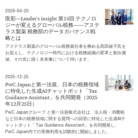
2026-04-20
医彩―Leader's insight 第15回 テクノロ
ジーが変えるグローバル税務――アステ
ラス製薬 税務部のデータガバナンス戦
略とは
アステラス製薬のグローバル税務責任者を務める髙田綾子氏を
お迎えし、テクノロジー時代における税務組織の変革と創出価
値、その先に描く未来像について伺います。
2025-12-25
PwC Japanと第一法規、日本の税務領域
に特化した生成AIチャットボット「Tax
Guidance Assistant」を共同開発（2025
年12月25日）
PwC Japanグループ と第一法規株式会社は、法人税・消費税
など日本の税務領域に関する質問への回答に特化した生成AIチ
ャットボット「Tax Guidance Assistant」を共同開発し、
PwC Japan内での実務利用を試験的に開始しました。