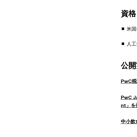
資格
米国
人工
公開
PwC
PwC 
nt」
中小飲