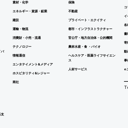
素材・化学
保険
コ
エネルギー・資源・鉱業
不動産
イ
建設
プライベート・エクイティ
各
運輸・物流
都市・インフラストラクチャー
書
消費財・小売・流通
官公庁・地方自治体・公的機関
寄
テクノロジー
農林水産・食 ・バイオ
イバ
動
情報通信
ヘルスケア・医薬ライフサイエン
ス
事
エンタテイメント&メディア
人材サービス
e
ホスピタリティ&レジャー
商社
T
応支