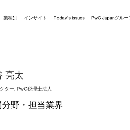
業種別
インサイト
Today's issues
PwC Japanグルー
谷 亮太
クター, PwC税理士法人
門分野・担当業界