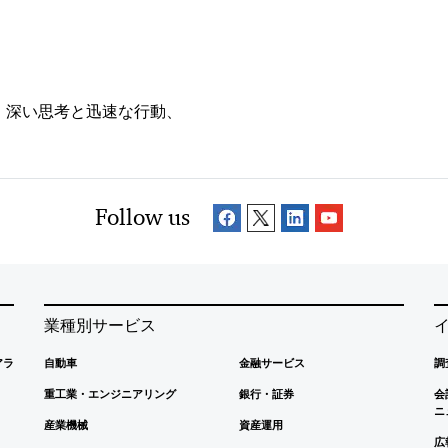
、深い思考と迅速な行動、
Follow us
業種別サービス
アラ
自動車
金融サービス
調
重工業・エンジニアリング
銀行・証券
会
ニ
産業機械
資産運用
広