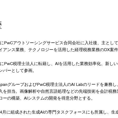
歴
7年にPwCアウトソーシングサービス合同会社に入社後、主と
イアンス業務、テクノロジーを活用した経理税務業務のDX案
9年にPwC税理士法人に転籍し、AIを活用した業務効率化、新しい
ンバーとして参画。
 JapanグループおよびPwC税理士法人のAI Labのリードを兼
入を担当。画像解析や自然言語処理などの先端技術を会計税務
ローの構築、AIシステムの開発を得意分野とする。
3年4月に組成された生成AIの専門タスクフォースにも所属し、生