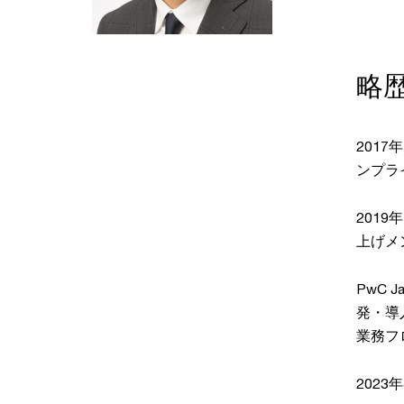
略
201
ンプラ
201
上げメ
PwC
発・導
業務フ
202