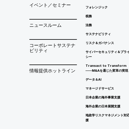
イベント／セミナー
フォレンジック
税務
ニュースルーム
法務
サステナビリティ
リスク＆ガバナンス
コーポレートサステナ
ビリティ
サイバーセキュリティ＆プラ
シー
Transact to Transform
情報提供ホットライン
――M&Aを通じた変革の実現
データ＆AI
マネージドサービス
日本企業の海外事業支援
海外企業の日本展開支援
地政学リスクマネジメント対
援