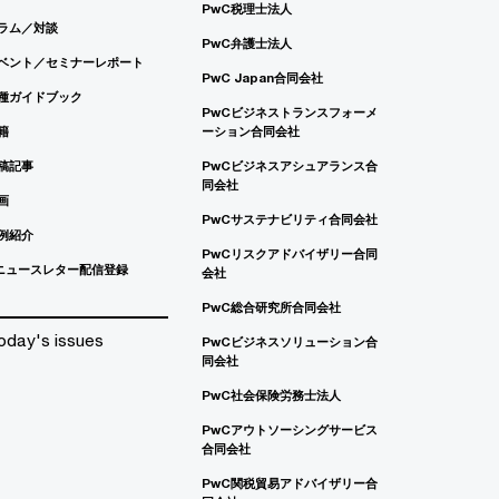
PwC税理士法人
ラム／対談
PwC弁護士法人
ベント／セミナーレポート
PwC Japan合同会社
種ガイドブック
PwCビジネストランスフォーメ
籍
ーション合同会社
稿記事
PwCビジネスアシュアランス合
同会社
画
PwCサステナビリティ合同会社
例紹介
PwCリスクアドバイザリー合同
ニュースレター配信登録
会社
PwC総合研究所合同会社
oday's issues
PwCビジネスソリューション合
同会社
PwC社会保険労務士法人
PwCアウトソーシングサービス
合同会社
PwC関税貿易アドバイザリー合