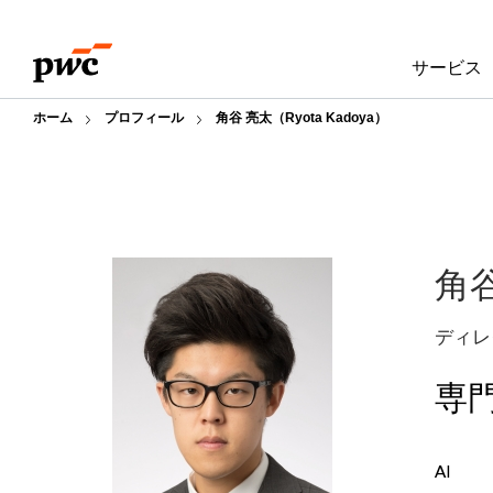
Skip
Skip
to
to
サービス
content
footer
ホーム
プロフィール
角谷 亮太（Ryota Kadoya）
角
ディレ
専
AI