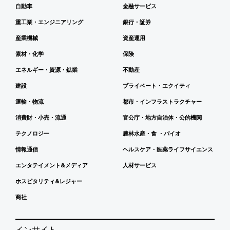
自動車
金融サービス
重工業・エンジニアリング
銀行・証券
産業機械
資産運用
素材・化学
保険
エネルギー・資源・鉱業
不動産
建設
プライベート・エクイティ
運輸・物流
都市・インフラストラクチャー
消費財・小売・流通
官公庁・地方自治体・公的機関
テクノロジー
農林水産・食 ・バイオ
情報通信
ヘルスケア・医薬ライフサイエンス
エンタテイメント&メディア
人材サービス
ホスピタリティ&レジャー
商社
インサイト