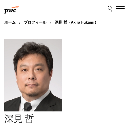
Skip
Skip
to
to
content
footer
ホーム
プロフィール
深見 哲（Akira Fukami）
深見 哲