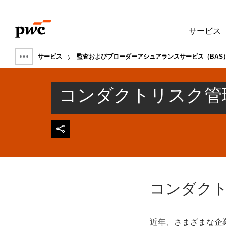
Skip
Skip
to
to
サービス
content
footer
サービス
監査およびブローダーアシュアランスサービス（BAS
Show
full
コンダクトリスク管
breadcrumb
コンダク
近年、さまざまな企