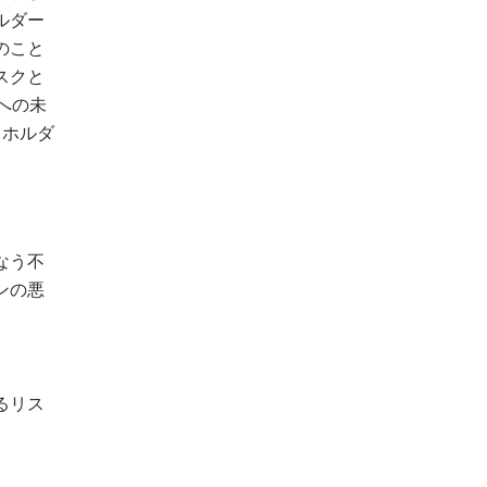
ルダー
のこと
スクと
への未
クホルダ
なう不
ンの悪
るリス