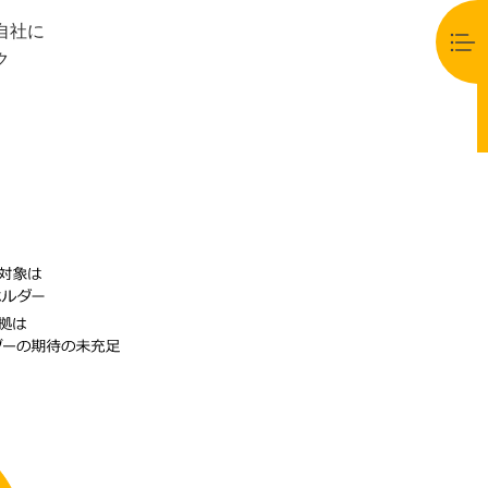
自社に
ク