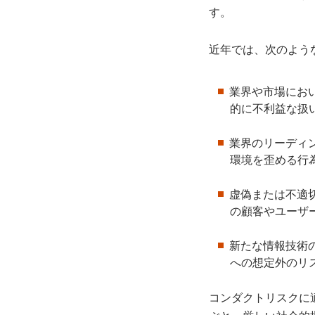
す。
近年では、次のよう
業界や市場にお
的に不利益な扱
業界のリーディ
環境を歪める行
虚偽または不適
の顧客やユーザ
新たな情報技術
への想定外のリ
コンダクトリスクに