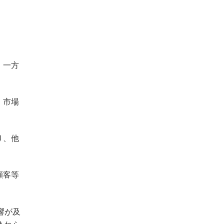
、一方
、市場
り、他
顧客等
響が及