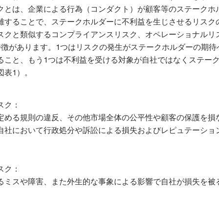
クとは、企業による行為（コンダクト）が顧客等のステークホ
離することで、ステークホルダーに不利益を生じさせるリスク
スクと類似するコンプライアンスリスク、オペレーショナルリ
特徴があります。1つはリスクの発生がステークホルダーの期待
ること、もう1つは不利益を受ける対象が自社ではなくステー
図表1）。
スク：
定める規則の違反、その他市場全体の公平性や顧客の保護を損
自社において行政処分や訴訟による損失およびレピュテーショ
スク：
るミスや障害、また外生的な事象による影響で自社が損失を被