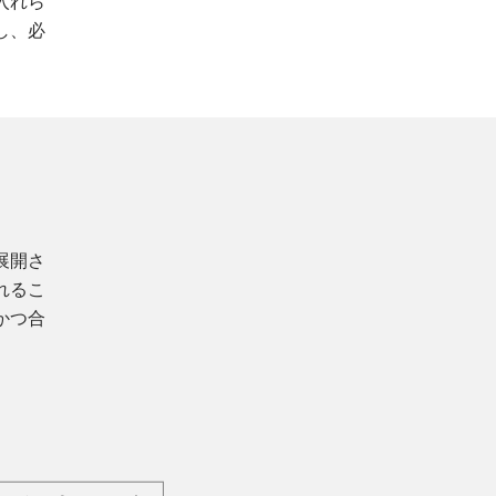
入れら
し、必
展開さ
れるこ
かつ合