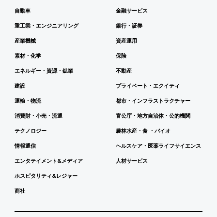
自動車
金融サービス
重工業・エンジニアリング
銀行・証券
産業機械
資産運用
素材・化学
保険
エネルギー・資源・鉱業
不動産
建設
プライベート・エクイティ
運輸・物流
都市・インフラストラクチャー
消費財・小売・流通
官公庁・地方自治体・公的機関
テクノロジー
農林水産・食 ・バイオ
情報通信
ヘルスケア・医薬ライフサイエンス
エンタテイメント&メディア
人材サービス
ホスピタリティ&レジャー
商社