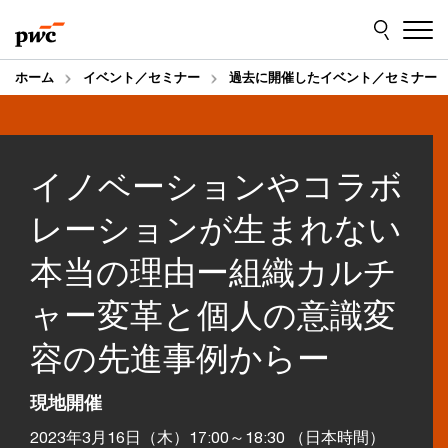
Skip
Skip
to
to
content
footer
ホーム
イベント／セミナー
過去に開催したイベント／セミナー
イノベーションやコラボ
レーションが生まれない
本当の理由ー組織カルチ
ャー変革と個人の意識変
容の先進事例からー
現地開催
2023年3月16日（木）17:00～18:30 （日本時間）