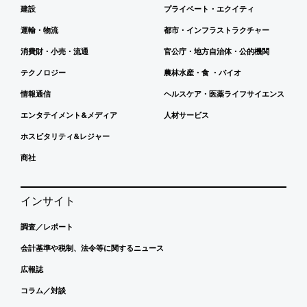
建設
プライベート・エクイティ
運輸・物流
都市・インフラストラクチャー
消費財・小売・流通
官公庁・地方自治体・公的機関
テクノロジー
農林水産・食 ・バイオ
情報通信
ヘルスケア・医薬ライフサイエンス
エンタテイメント&メディア
人材サービス
ホスピタリティ&レジャー
商社
インサイト
調査／レポート
会計基準や税制、法令等に関するニュース
広報誌
コラム／対談