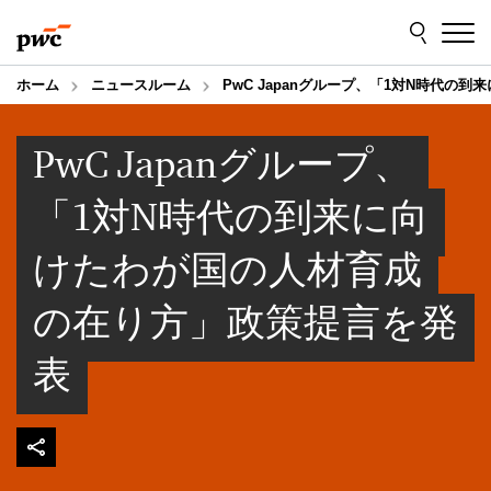
Skip
Skip
to
to
content
footer
ホーム
ニュースルーム
PwC Japanグループ、「1対N時代
PwC Japanグループ、
「1対N時代の到来に向
けたわが国の人材育成
の在り方」政策提言を発
表