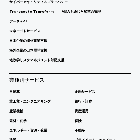
サイバーセキュリティ＆プライバシー
Transact to Transform ――M&Aを通じた変革の実現
データ＆AI
マネージドサービス
日本企業の海外事業支援
海外企業の日本展開支援
地政学リスクマネジメント対応支援
業種別サービス
自動車
金融サービス
重工業・エンジニアリング
銀行・証券
産業機械
資産運用
素材・化学
保険
エネルギー・資源・鉱業
不動産
建設
プライベート・エクイティ