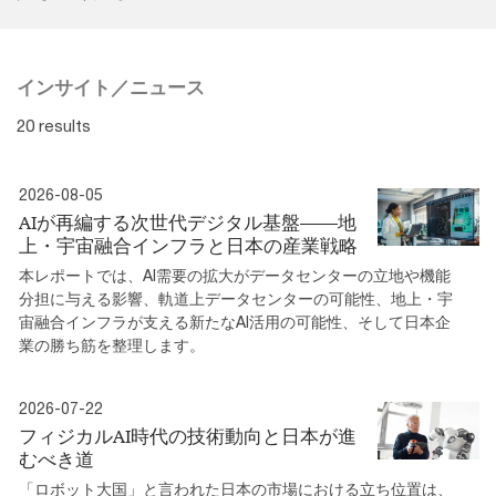
インサイト／ニュース
20 results
2026-08-05
AIが再編する次世代デジタル基盤――地
上・宇宙融合インフラと日本の産業戦略
本レポートでは、AI需要の拡大がデータセンターの立地や機能
分担に与える影響、軌道上データセンターの可能性、地上・宇
宙融合インフラが支える新たなAI活用の可能性、そして日本企
業の勝ち筋を整理します。
2026-07-22
フィジカルAI時代の技術動向と日本が進
むべき道
「ロボット大国」と言われた日本の市場における立ち位置は、