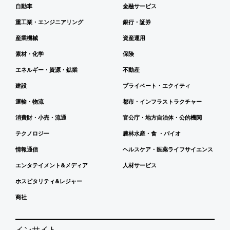
自動車
金融サービス
重工業・エンジニアリング
銀行・証券
産業機械
資産運用
素材・化学
保険
エネルギー・資源・鉱業
不動産
建設
プライベート・エクイティ
運輸・物流
都市・インフラストラクチャー
消費財・小売・流通
官公庁・地方自治体・公的機関
テクノロジー
農林水産・食 ・バイオ
情報通信
ヘルスケア・医薬ライフサイエンス
エンタテイメント&メディア
人材サービス
ホスピタリティ&レジャー
商社
インサイト