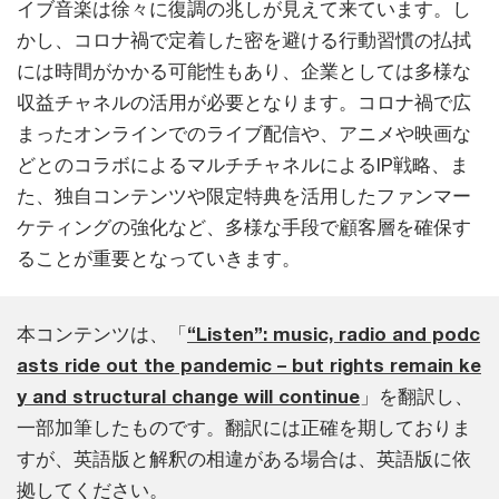
イブ音楽は徐々に復調の兆しが見えて来ています。し
かし、コロナ禍で定着した密を避ける行動習慣の払拭
には時間がかかる可能性もあり、企業としては多様な
収益チャネルの活用が必要となります。コロナ禍で広
まったオンラインでのライブ配信や、アニメや映画な
どとのコラボによるマルチチャネルによるIP戦略、ま
た、独自コンテンツや限定特典を活用したファンマー
ケティングの強化など、多様な手段で顧客層を確保す
ることが重要となっていきます。
本コンテンツは、「
“Listen”: music, radio and podc
asts ride out the pandemic – but rights remain ke
y and structural change will continue
」を翻訳し、
一部加筆したものです。翻訳には正確を期しておりま
すが、英語版と解釈の相違がある場合は、英語版に依
拠してください。