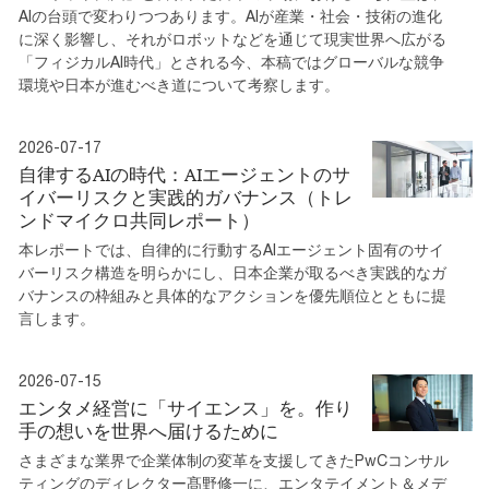
AIの台頭で変わりつつあります。AIが産業・社会・技術の進化
に深く影響し、それがロボットなどを通じて現実世界へ広がる
「フィジカルAI時代」とされる今、本稿ではグローバルな競争
環境や日本が進むべき道について考察します。
2026-07-17
自律するAIの時代：AIエージェントのサ
イバーリスクと実践的ガバナンス（トレ
ンドマイクロ共同レポート）
本レポートでは、自律的に行動するAIエージェント固有のサイ
バーリスク構造を明らかにし、日本企業が取るべき実践的なガ
バナンスの枠組みと具体的なアクションを優先順位とともに提
言します。
2026-07-15
エンタメ経営に「サイエンス」を。作り
手の想いを世界へ届けるために
さまざまな業界で企業体制の変革を支援してきたPwCコンサル
ティングのディレクター髙野修一に、エンタテイメント＆メデ