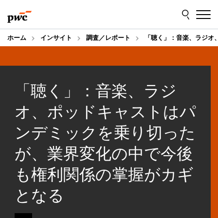
Skip
Skip
to
to
content
footer
ホーム
インサイト
調査／レポート
「聴く」：音楽、ラジオ
「聴く」：音楽、ラジ
オ、ポッドキャストはパ
ンデミックを乗り切った
が、業界変化の中で今後
も権利関係の掌握がカギ
となる