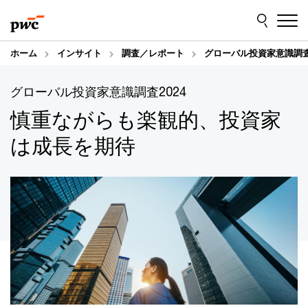
Skip
Skip
to
to
content
footer
ホーム
インサイト
調査／レポート
グローバル投資家意識調査2
グローバル投資家意識調査2024
慎重ながらも楽観的、投資家
は成長を期待