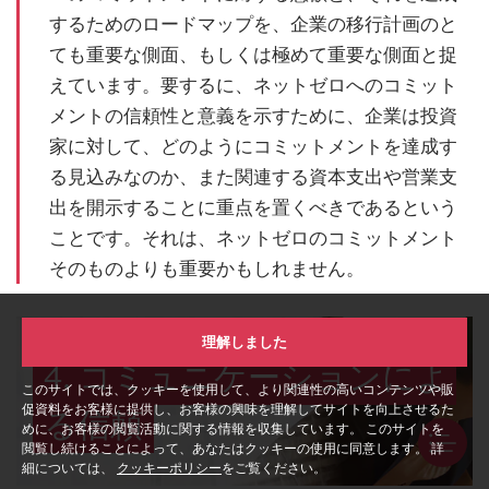
するためのロードマップを、企業の移行計画のと
ても重要な側面、もしくは極めて重要な側面と捉
えています。要するに、ネットゼロへのコミット
メントの信頼性と意義を示すために、企業は投資
家に対して、どのようにコミットメントを達成す
る見込みなのか、また関連する資本支出や営業支
出を開示することに重点を置くべきであるという
ことです。それは、ネットゼロのコミットメント
そのものよりも重要かもしれません。
理解しました
4. コミュニケーションによ
このサイトでは、クッキーを使用して、より関連性の高いコンテンツや販
促資料をお客様に提供し、お客様の興味を理解してサイトを向上させるた
る信頼
めに、お客様の閲覧活動に関する情報を収集しています。 このサイトを
閲覧し続けることによって、あなたはクッキーの使用に同意します。 詳
細については、
クッキーポリシー
をご覧ください。