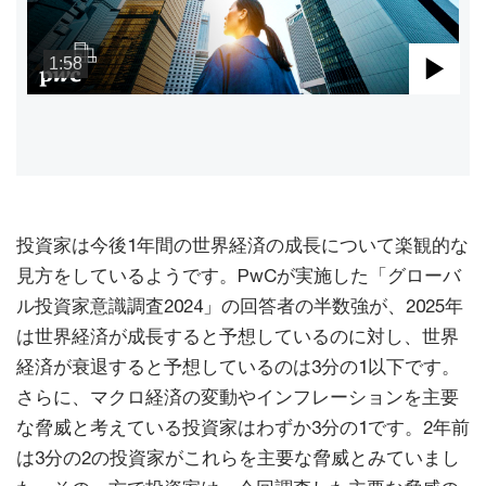
1:58
Pla
Vid
投資家は今後1年間の世界経済の成長について楽観的な
見方をしているようです。PwCが実施した「グローバ
ル投資家意識調査2024」の回答者の半数強が、2025年
は世界経済が成長すると予想しているのに対し、世界
経済が衰退すると予想しているのは3分の1以下です。
さらに、マクロ経済の変動やインフレーションを主要
な脅威と考えている投資家はわずか3分の1です。2年前
は3分の2の投資家がこれらを主要な脅威とみていまし