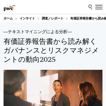
Skip
Skip
to
to
content
footer
ホーム
インサイト
調査／レポート
有価証券報告書から読み解
―テキストマイニングによる分析―
有価証券報告書から読み解く
ガバナンスとリスクマネジメ
ントの動向2025