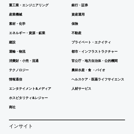
重工業・エンジニアリング
銀行・証券
産業機械
資産運用
素材・化学
保険
エネルギー・資源・鉱業
不動産
建設
プライベート・エクイティ
運輸・物流
都市・インフラストラクチャー
消費財・小売・流通
官公庁・地方自治体・公的機関
テクノロジー
農林水産・食 ・バイオ
情報通信
ヘルスケア・医薬ライフサイエンス
エンタテイメント&メディア
人材サービス
ホスピタリティ&レジャー
商社
インサイト