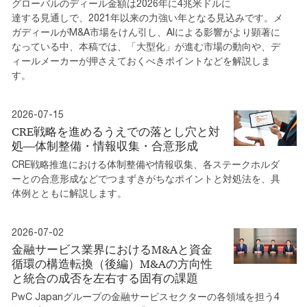
グローバルのディール金額は2026年に4兆米ドルに
達する見通しで、2021年以来の力強い年となる見込みです。メ
ガディールがM&A市場をけん引し、AIによる影響がより顕著に
なっている中、本稿では、「大型化」が進む市場の動向や、デ
ィールメーカーが押さえておくべきポイントなどを解説しま
す。
2026-07-15
CRE戦略を進めるうえでの落とし穴と対
処―体制整備・情報収集・合意形成
CRE戦略推進における体制整備や情報収集、各ステークホルダ
ーとの合意形成などでつまずきがちなポイントと対処法を、具
体例とともに解説します。
2026-07-02
金融サービス業界におけるM&Aと資金
循環の構造転換（後編）M&Aの方向性
と統合の成否を左右する固有の課題
PwC Japanグループの金融サービスセクターの各領域を担う4