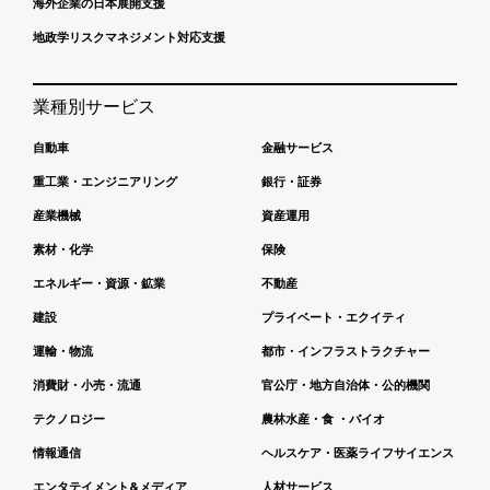
海外企業の日本展開支援
地政学リスクマネジメント対応支援
業種別サービス
自動車
金融サービス
重工業・エンジニアリング
銀行・証券
産業機械
資産運用
素材・化学
保険
エネルギー・資源・鉱業
不動産
建設
プライベート・エクイティ
運輸・物流
都市・インフラストラクチャー
消費財・小売・流通
官公庁・地方自治体・公的機関
テクノロジー
農林水産・食 ・バイオ
情報通信
ヘルスケア・医薬ライフサイエンス
エンタテイメント&メディア
人材サービス