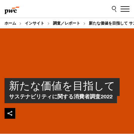
Skip
Skip
to
to
content
footer
ホーム
インサイト
調査／レポート
新たな価値を目指して サ
新たな価値を目指して
サステナビリティに関する消費者調査2022