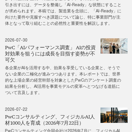
引き出すには、データを整備し「AI-Ready」な状態にすること
が求められます。本稿では、製造業を念頭に、「AI-Ready」に
向けた要件や克服すべき課題について論じ、特に事業部門が主
体となって取り組むことの必然性と重要性を解説します。
2026-07-30
PwC「AIパフォーマンス調査」 AIの投資
対効果を狙うには成長を目指す姿勢が不
可欠
各企業がAIを活用する中、効果を享受している企業と、そうで
ない企業の二極化が進みつつあります。本レポートでは、世界
的な上場企業の経営幹部を対象としたPwCのアンケート調査の
結果を分析し、AI活用を事業モデルの変革へとつなげる道筋に
ついて言及します。
2026-07-22
PwCコンサルティング、フィジカルAI人
材1000人を育成（2026年7月22日）
PwCコンサルティング合同会社は2026年7月に、フィジカルAI