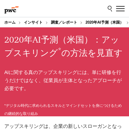
Skip
Skip
to
to
content
footer
ホーム
インサイト
調査／レポート
2020年AI予測（米国）
2020年AI予測（米国）：アッ
*
プスキリング
の方法を見直す
AIに関する真のアップスキリングには、単に研修を行
うだけではなく、従業員が主体となったアプローチが
必要です。
*デジタル時代に求められるスキルとマインドセットを身につけるため
の継続的な取り組み
アップスキリングは、企業の新しいスローガンとなっ