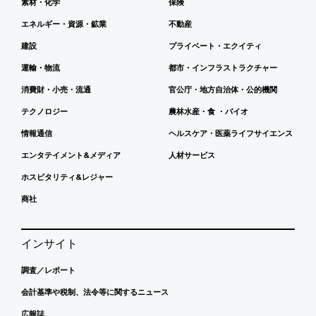
素材・化学
保険
エネルギー・資源・鉱業
不動産
建設
プライベート・エクイティ
運輸・物流
都市・インフラストラクチャー
消費財・小売・流通
官公庁・地方自治体・公的機関
テクノロジー
農林水産・食 ・バイオ
情報通信
ヘルスケア・医薬ライフサイエンス
エンタテイメント&メディア
人材サービス
ホスピタリティ&レジャー
商社
インサイト
調査／レポート
会計基準や税制、法令等に関するニュース
広報誌