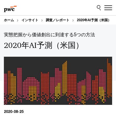
Skip
Skip
to
to
content
footer
ホーム
インサイト
調査／レポート
2020年AI予測（米国）
実態把握から価値創出に到達する5つの方法
2020年AI予測（米国）
2020-08-25