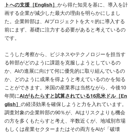
トへの支援［English］
から得た知見を基に、導入を計
画する企業が減少した最大の理由を明らかにしまし
た。企業幹部は、AIプロジェクトを大々的に導入する
前にまず、基礎に注力する必要があると考えているの
です。
こうした考察から、ビジネスやテクノロジーを担当す
る幹部がどのように課題を克服しようとしているの
か、AIの進展に向けて何に優先的に取り組んでいるの
か、どのように成果を得ようと考えているのかを知る
ことができます。米国の産業界は当然ながら、今後10
年間に
AIがもたらすと試算されている16兆米ドル［En
glish］
の経済効果を確保しようと力を入れています。
調査対象の企業幹部の90％が、AIはリスクよりも機会
の方を多くもたらすと考え、半数近くが、地域別市場
もしくは産業セクターまたはその両方をAIが「破壊