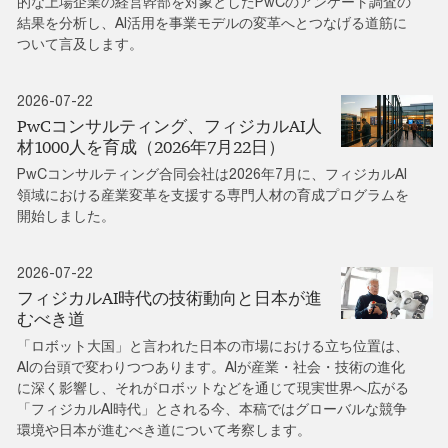
的な上場企業の経営幹部を対象としたPwCのアンケート調査の
結果を分析し、AI活用を事業モデルの変革へとつなげる道筋に
ついて言及します。
2026-07-22
PwCコンサルティング、フィジカルAI人
材1000人を育成（2026年7月22日）
PwCコンサルティング合同会社は2026年7月に、フィジカルAI
領域における産業変革を支援する専門人材の育成プログラムを
開始しました。
2026-07-22
フィジカルAI時代の技術動向と日本が進
むべき道
「ロボット大国」と言われた日本の市場における立ち位置は、
AIの台頭で変わりつつあります。AIが産業・社会・技術の進化
に深く影響し、それがロボットなどを通じて現実世界へ広がる
「フィジカルAI時代」とされる今、本稿ではグローバルな競争
環境や日本が進むべき道について考察します。