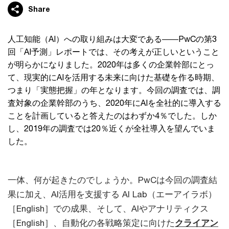
Share
人工知能（AI）への取り組みは大変である――PwCの第3
回「AI予測」レポートでは、その考えが正しいということ
が明らかになりました。2020年は多くの企業幹部にとっ
て、現実的にAIを活用する未来に向けた基礎を作る時期、
つまり「実態把握」の年となります。今回の調査では、調
査対象の企業幹部のうち、2020年にAIを全社的に導入する
ことを計画していると答えたのはわずか4％でした。しか
し、2019年の調査では20％近くが全社導入を望んでいま
した。
一体、何が起きたのでしょうか。PwCは今回の調査結
果に加え、AI活用を支援する AI Lab（エーアイラボ）
［English］での成果、そして、AIやアナリティクス
［English］、自動化の各戦略策定に向けた
クライアン