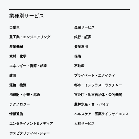
業種別サービス
自動車
金融サービス
重工業・エンジニアリング
銀行・証券
産業機械
資産運用
素材・化学
保険
エネルギー・資源・鉱業
不動産
建設
プライベート・エクイティ
運輸・物流
都市・インフラストラクチャー
消費財・小売・流通
官公庁・地方自治体・公的機関
テクノロジー
農林水産・食 ・バイオ
情報通信
ヘルスケア・医薬ライフサイエンス
エンタテイメント&メディア
人材サービス
ホスピタリティ&レジャー