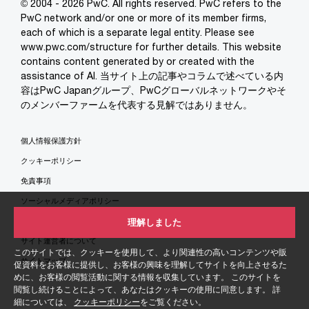
© 2004 - 2026 PwC. All rights reserved. PwC refers to the
PwC network and/or one or more of its member firms,
each of which is a separate legal entity. Please see
www.pwc.com/structure for further details. This website
contains content generated by or created with the
assistance of AI. 当サイト上の記事やコラムで述べている内
容はPwC Japanグループ、PwCグローバルネットワークやそ
のメンバーファームを代表する見解ではありません。
個人情報保護方針
クッキーポリシー
免責事項
ソーシャルメディアポリシー
特定商取引法に基づく表示
理解しました
サイト運営者について
このサイトでは、クッキーを使用して、より関連性の高いコンテンツや販
サイトマップ
促資料をお客様に提供し、お客様の興味を理解してサイトを向上させるた
めに、お客様の閲覧活動に関する情報を収集しています。 このサイトを
閲覧し続けることによって、あなたはクッキーの使用に同意します。 詳
細については、
クッキーポリシー
をご覧ください。