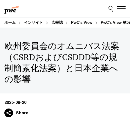
Skip
Skip
to
to
content
footer
ホーム
インサイト
広報誌
PwC’s View
PwC's Vie
欧州委員会のオムニバス法案
（CSRDおよびCSDDD等の規
制簡素化法案）と日本企業へ
の影響
2025-08-20
Share