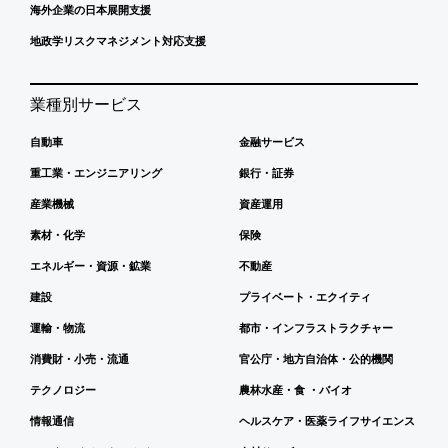
海外企業の日本展開支援
地政学リスクマネジメント対応支援
業種別サービス
自動車
金融サービス
重工業・エンジニアリング
銀行・証券
産業機械
資産運用
素材・化学
保険
エネルギー・資源・鉱業
不動産
建設
プライベート・エクイティ
運輸・物流
都市・インフラストラクチャー
消費財・小売・流通
官公庁・地方自治体・公的機関
テクノロジー
農林水産・食 ・バイオ
情報通信
ヘルスケア・医薬ライフサイエンス