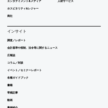
エンタテイメント&メディア
人材サービス
ホスピタリティ&レジャー
商社
インサイト
調査／レポート
会計基準や税制、法令等に関するニュース
広報誌
コラム／対談
イベント／セミナーレポート
各種ガイドブック
書籍
寄稿記事
動画
事例紹介