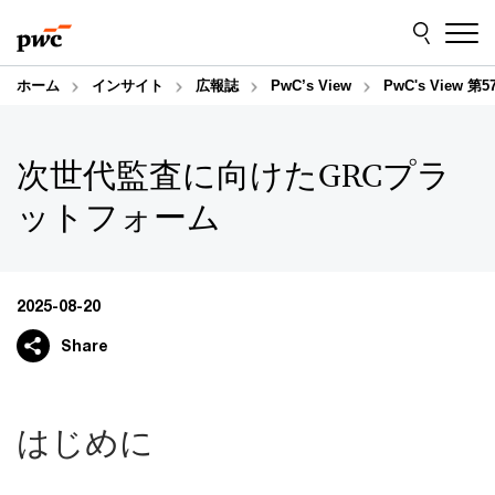
Skip
Skip
to
to
content
footer
ホーム
インサイト
広報誌
PwC’s View
PwC's Vie
次世代監査に向けたGRCプラ
ットフォーム
2025-08-20
Share
はじめに