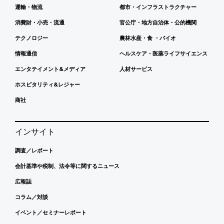
運輸・物流
都市・インフラストラクチャー
消費財・小売・流通
官公庁・地方自治体・公的機関
テクノロジー
農林水産・食 ・バイオ
情報通信
ヘルスケア・医薬ライフサイエンス
エンタテイメント&メディア
人材サービス
ホスピタリティ&レジャー
商社
インサイト
調査／レポート
会計基準や税制、法令等に関するニュース
広報誌
コラム／対談
イベント／セミナーレポート