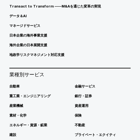
Transact to Transform ――M&Aを通じた変革の実現
データ＆AI
マネージドサービス
日本企業の海外事業支援
海外企業の日本展開支援
地政学リスクマネジメント対応支援
業種別サービス
自動車
金融サービス
重工業・エンジニアリング
銀行・証券
産業機械
資産運用
素材・化学
保険
エネルギー・資源・鉱業
不動産
建設
プライベート・エクイティ