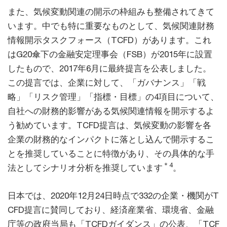
また、気候変動関連の開示の枠組みも整備されてきて
います。中でも特に重要なものとして、気候関連財務
情報開示タスクフォース（TCFD）があります。これ
はG20傘下の金融安定理事会（FSB）が2015年に設置
したもので、2017年6月に最終提言を公表しました。
この提言では、企業に対して、「ガバナンス」「戦
略」「リスク管理」「指標・目標」の4項目について、
自社への財務的影響がある気候関連情報を開示するよ
う勧めています。TCFD提言は、気候変動の影響を各
企業の財務的なインパクトに落とし込んで開示するこ
とを推奨していることに特徴があり、その具体的な手
＊4
法としてシナリオ分析を推奨しています
。
日本では、2020年12月24日時点で332の企業・機関がT
CFD提言に賛同しており、経済産業省、環境省、金融
庁等の政府当局も「TCFDガイダンス」の公表、「TCF