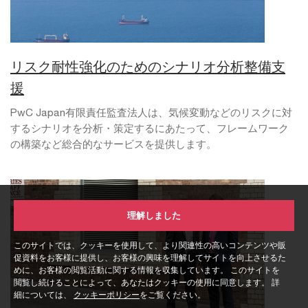
リスク耐性強化のためのシナリオ分析整備支
援
PwC Japan有限責任監査法人は、気候変動などのリスクに対
するシナリオを分析・策定するにあたって、フレームワーク
の構築など総合的なサービスを提供します。
理解しました
このサイトでは、クッキーを使用して、より関連性の高いコンテンツや販
促資料をお客様に提供し、お客様の興味を理解してサイトを向上させるた
めに、お客様の閲覧活動に関する情報を収集しています。 このサイトを
閲覧し続けることによって、あなたはクッキーの使用に同意します。 詳
細については、
クッキーポリシー
をご覧ください。