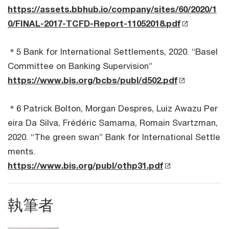
https://assets.bbhub.io/company/sites/60/2020/1
0/FINAL-2017-TCFD-Report-11052018.pdf
＊5 Bank for International Settlements, 2020. “Basel
Committee on Banking Supervision”
https://www.bis.org/bcbs/publ/d502.pdf
＊6 Patrick Bolton, Morgan Despres, Luiz Awazu Per
eira Da Silva, Frédéric Samama, Romain Svartzman,
2020. “The green swan” Bank for International Settle
ments.
https://www.bis.org/publ/othp31.pdf
執筆者