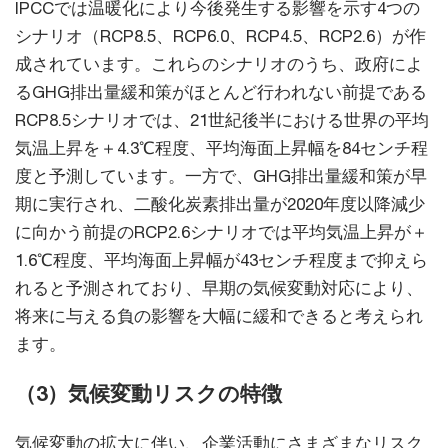
IPCCでは温暖化により今後発生する影響を示す4つの
シナリオ（RCP8.5、RCP6.0、RCP4.5、RCP2.6）が作
成されています。これらのシナリオのうち、政府によ
るGHG排出量緩和策がほとんど行われない前提である
RCP8.5シナリオでは、21世紀後半における世界の平均
気温上昇を＋4.3℃程度、平均海面上昇幅を84センチ程
度と予測しています。一方で、GHG排出量緩和策が早
期に実行され、二酸化炭素排出量が2020年度以降減少
に向かう前提のRCP2.6シナリオでは平均気温上昇が＋
1.6℃程度、平均海面上昇幅が43センチ程度まで抑えら
れると予測されており、早期の気候変動対応により、
将来に与える負の影響を大幅に緩和できると考えられ
ます。
（3）気候変動リスクの特徴
気候変動の拡大に伴い、企業活動にさまざまなリスク