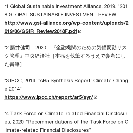
*1 Global Sustainable Investment Alliance, 2019. “201
8 GLOBAL SUSTAINABLE INVESTMENT REVIEW”
http://www.gsi-alliance.org/wp-content/uploads/2
019/06/GSIR_Review2018F.pdf
*2 藤井健司，2020．『金融機関のための気候変動リス
ク管理』中央経済社［本稿を執筆するうえで参考にし
た書籍］
*3 IPCC, 2014. “AR5 Synthesis Report: Climate Chang
e 2014”
https://www.ipcc.ch/report/ar5/syr/
*4 Task Force on Climate-related Financial Disclosur
es, 2020. “Recommendations of the Task Force on C
limate-related Financial Disclosures”