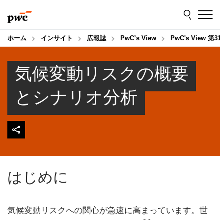
Skip
Skip
to
to
content
footer
ホーム
インサイト
広報誌
PwC’s View
PwC's View 第3
気候変動リスクの概要
とシナリオ分析
はじめに
気候変動リスクへの関心が急速に高まっています。世