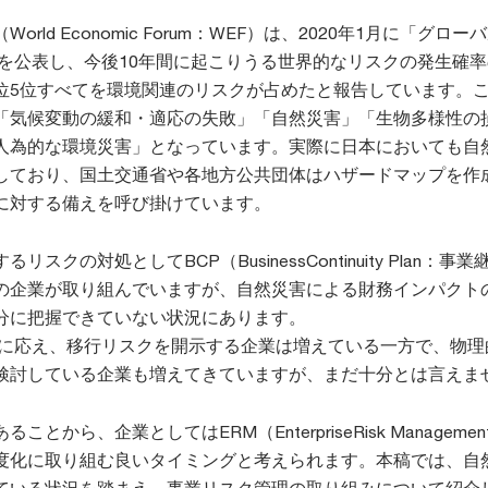
rld Economic Forum：WEF）は、2020年1月に「グロー
」を公表し、今後10年間に起こりうる世界的なリスクの発生確
位5位すべてを環境関連のリスクが占めたと報告しています。
「気候変動の緩和・適応の失敗」「自然災害」「生物多様性の
人為的な環境災害」となっています。実際に日本においても自
しており、国土交通省や各地方公共団体はハザードマップを作
に対する備えを呼び掛けています。
スクの対処としてBCP（BusinessContinuity Plan：事業
の企業が取り組んでいますが、自然災害による財務インパクト
分に把握できていない状況にあります。
組みに応え、移行リスクを開示する企業は増えている一方で、物理
検討している企業も増えてきていますが、まだ十分とは言えま
とから、企業としてはERM（EnterpriseRisk Manageme
度化に取り組む良いタイミングと考えられます。本稿では、自