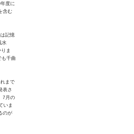
9年度に
を含む
のは記憶
風水
かりま
でも千曲
これまで
発表さ
、7月の
ていま
るのが