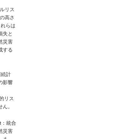
バルリス
率の高さ
これらは
損失と
然災害
成する
継続計
の影響
的リス
せん。
nt：統合
然災害