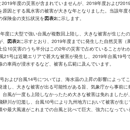
と2019年度の災害が含まれていませんが、2018年度および201
を原因とする風水害の被害が大きな年となりました。当該年度
の保険金の支払状況を
図表2
に示します。
019年度に大型で強い台風が複数回上陸し、大きな被害が生じた
が、
図表2
に示すとおり、2019年度までに発生した自然災害（
上位10災害のうち半分はこの2年の災害で占めていることがわ
台風21号は近畿エリアで甚大な被害が発生し、2019年台風19号
線の車両が浸水するなど、被害も広範に及んでいます。
10号および台風14号については、海水温の上昇の影響によって
発達し、大きな被害が出る可能性がある旨、気象庁から事前に
、台風が一度も上陸しなかったため大きな被害は免れましたが
飛騨川が氾濫し、台風10号により九州地方において被害が生じ
模や最大風速がこれまでの台風と比べて巨大、強力になってい