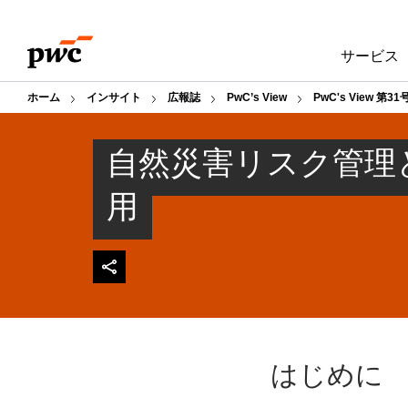
Skip
Skip
to
to
サービス
content
footer
ホーム
インサイト
広報誌
PwC’s View
PwC's View 第31
自然災害リスク管理
用
はじめに