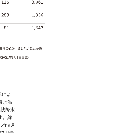
風によ
海水温
線状降水
す。線
5年9月
年7月豪