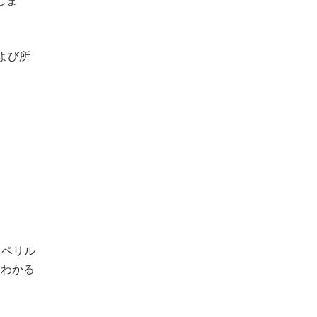
しま
よび所
。
るペリル
もわかる