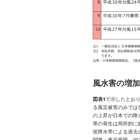
風水害の増加
図表1
で示したとおり
る風災被害のみでは
の上昇が日本での降
帯の発生は局所的に
状降水帯による過去の
関東・東北豪雨、20