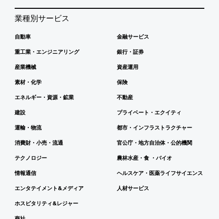
業種別サービス
自動車
金融サービス
重工業・エンジニアリング
銀行・証券
産業機械
資産運用
素材・化学
保険
エネルギー・資源・鉱業
不動産
建設
プライベート・エクイティ
運輸・物流
都市・インフラストラクチャー
消費財・小売・流通
官公庁・地方自治体・公的機関
テクノロジー
農林水産・食 ・バイオ
情報通信
ヘルスケア・医薬ライフサイエンス
エンタテイメント&メディア
人材サービス
ホスピタリティ&レジャー
商社