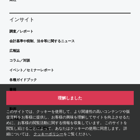
インサイト
調査／レポート
会計基準や税制、法令等に関するニュース
広報誌
コラム／対談
イベント／セミナーレポート
各種ガイドブック
書籍
理解しました
寄稿記事
動画
このサイトでは、クッキーを使用して、より関連性の高いコンテンツや販
促資料をお客様に提供し、お客様の興味を理解してサイトを向上させるた
事例紹介
めに、お客様の閲覧活動に関する情報を収集しています。 このサイトを
閲覧し続けることによって、あなたはクッキーの使用に同意します。 詳
eニュースレター配信登録
細については、
クッキーポリシー
をご覧ください。