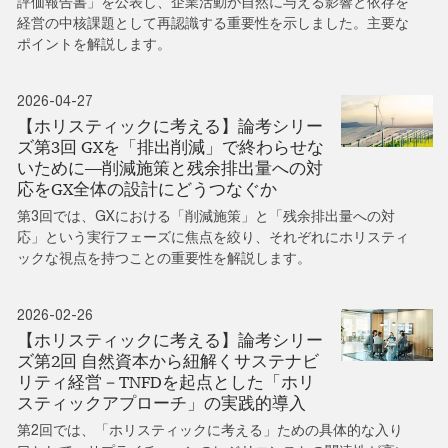
評価報告書」を公表し、企業活動が自然に与える影響と依存を
経営の中核課題として再認識する重要性を示しました。主要な
ポイントを解説します。
2026-04-27
【ホリスティックに考える】論考シリー
ズ第3回 GXを「排出削減」で終わらせな
いために―削減施策と残余排出量への対
応をGX全体の設計にどうつなぐか
第3回では、GXにおける「削減施策」と「残余排出量への対
応」という実行フェーズに焦点を絞り、それぞれにホリスティ
ックな視点を持つことの重要性を解説します。
2026-02-26
【ホリスティックに考える】論考シリー
ズ第2回 自然資本から紐解くサステナビ
リティ経営－TNFDを起点とした「ホリ
スティックアプローチ」の実践的導入
第2回では、「ホリスティックに考える」ための具体的な入り