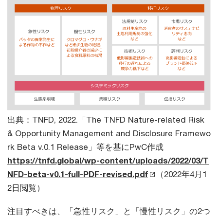
出典：TNFD, 2022.「The TNFD Nature-related Risk
& Opportunity Management and Disclosure Framewo
rk Beta v.0.1 Release」等を基にPwC作成
https://tnfd.global/wp-content/uploads/2022/03/T
NFD-beta-v0.1-full-PDF-revised.pdf
（2022年4月1
2日閲覧）
注目すべきは、「急性リスク」と「慢性リスク」の2つ