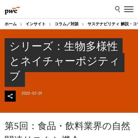
Skip
Skip
to
to
content
footer
ホーム
インサイト
コラム／対談
サステナビリティ 解説・コ
シリーズ：生物多様性
とネイチャーポジティ
ブ
2022-07-01
第5回：食品・飲料業界の自然