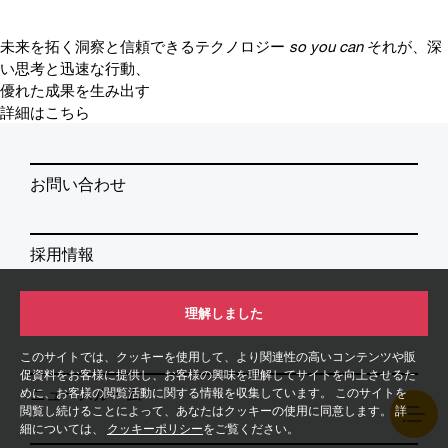
未来を拓く洞察と信頼できるテクノロジー
so you can
それが、深
い思考と迅速な行動、
優れた成果を生み出す
詳細はこちら
お問い合わせ
採用情報
理解しました
イベント／セミナー
このサイトでは、クッキーを使用して、より関連性の高いコンテンツや販
促資料をお客様に提供し、お客様の興味を理解してサイトを向上させるた
めに、お客様の閲覧活動に関する情報を収集しています。 このサイトを
ニュースルーム
閲覧し続けることによって、あなたはクッキーの使用に同意します。 詳
細については、
クッキーポリシー
をご覧ください。