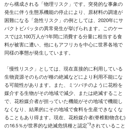
から構成される「物理リスク」です。突発的な事象の
発生に伴う生態系機能の停止により、原材料の調達が
困難になる「急性リスク」の例としては、2020年にサ
バクトビバッタの異常発生が挙げられます。このケー
スでは2,100万人が1年間に消費する分量に相当する食
料が被害に遭い、他にもアフリカを中心に世界各地で
同様の事態が発生しています。
「慢性リスク」としては、現在直接的に利用している
生物資源そのものが種の絶滅などにより利用不能にな
る可能性があります。また、ミツバチのように花粉を
媒介する生物がその地域で減少、または絶滅すること
で、花粉媒介者が担っていた機能がその地域で機能し
なくなり、結果的にその地域で食料を生産できなくな
ることもあり得ます。現在、花粉媒介者(脊椎動物含む)
*3
の16.5％が世界的な絶滅危惧種と認定
されていること