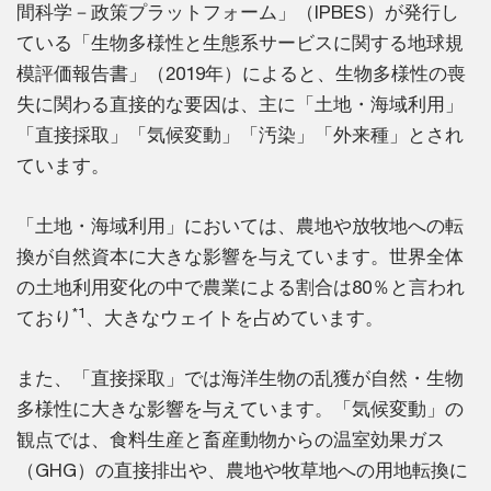
間科学－政策プラットフォーム」（IPBES）が発行し
ている「生物多様性と生態系サービスに関する地球規
模評価報告書」（2019年）によると、生物多様性の喪
失に関わる直接的な要因は、主に「土地・海域利用」
「直接採取」「気候変動」「汚染」「外来種」とされ
ています。
「土地・海域利用」においては、農地や放牧地への転
換が自然資本に大きな影響を与えています。世界全体
の土地利用変化の中で農業による割合は80％と言われ
*1
ており
、大きなウェイトを占めています。
また、「直接採取」では海洋生物の乱獲が自然・生物
多様性に大きな影響を与えています。「気候変動」の
観点では、食料生産と畜産動物からの温室効果ガス
（GHG）の直接排出や、農地や牧草地への用地転換に