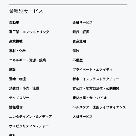
業種別サービス
自動車
金融サービス
重工業・エンジニアリング
銀行・証券
産業機械
資産運用
素材・化学
保険
エネルギー・資源・鉱業
不動産
建設
プライベート・エクイティ
運輸・物流
都市・インフラストラクチャー
消費財・小売・流通
官公庁・地方自治体・公的機関
テクノロジー
農林水産・食 ・バイオ
情報通信
ヘルスケア・医薬ライフサイエンス
エンタテイメント&メディア
人材サービス
ホスピタリティ&レジャー
商社