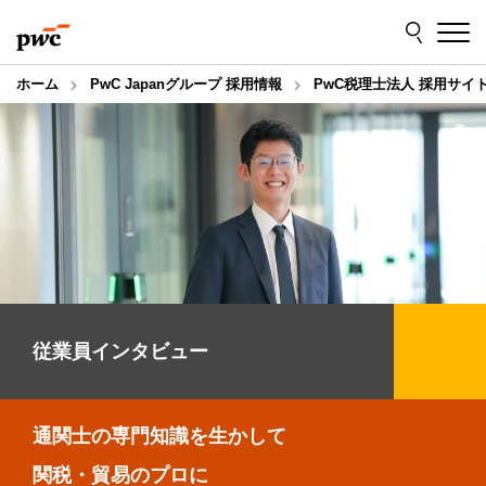
Skip
Skip
to
to
content
footer
ホーム
PwC Japanグループ 採用情報
PwC税理士法人 採用サイ
従業員インタビュー
通関士の専門知識を生かして
関税・貿易のプロに