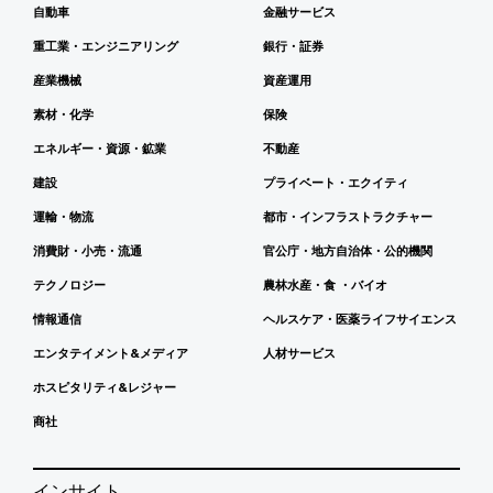
自動車
金融サービス
重工業・エンジニアリング
銀行・証券
産業機械
資産運用
素材・化学
保険
エネルギー・資源・鉱業
不動産
建設
プライベート・エクイティ
運輸・物流
都市・インフラストラクチャー
消費財・小売・流通
官公庁・地方自治体・公的機関
テクノロジー
農林水産・食 ・バイオ
情報通信
ヘルスケア・医薬ライフサイエンス
エンタテイメント&メディア
人材サービス
ホスピタリティ&レジャー
商社
インサイト