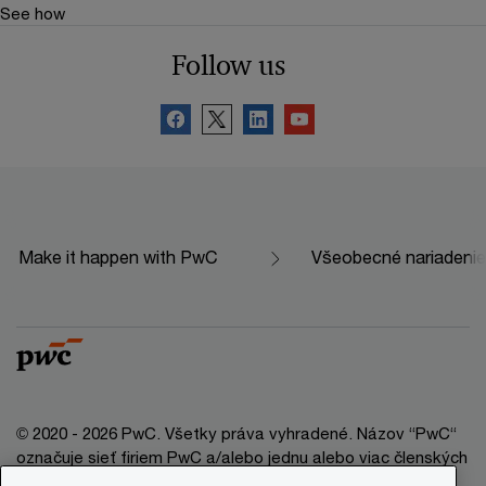
See how
Follow us
Make it happen with PwC
Všeobecné nariadenie
© 2020 - 2026 PwC. Všetky práva vyhradené. Názov “PwC“
označuje sieť firiem PwC a/alebo jednu alebo viac členských
firiem, ktoré sú samostatným právnym subjektom. Bližšie