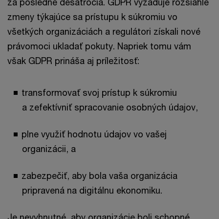
za posledné desaťročia. GDPR vyžaduje rozsiahle
zmeny týkajúce sa prístupu k súkromiu vo
všetkých organizáciách a regulátori získali nové
právomoci ukladať pokuty. Napriek tomu vám
však GDPR prináša aj príležitosť:
transformovať svoj prístup k súkromiu
a zefektívniť spracovanie osobných údajov,
plne využiť hodnotu údajov vo vašej
organizácii, a
zabezpečiť, aby bola vaša organizácia
pripravená na digitálnu ekonomiku.
Je nevyhnutné, aby organizácie boli schopné