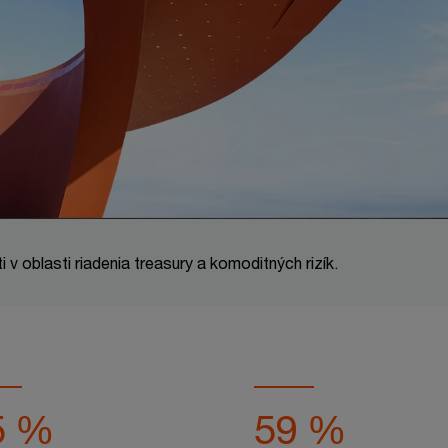
v oblasti riadenia treasury a komoditných rizík.
5 %
59 %