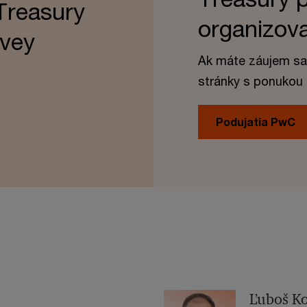
Treasury
organizo
vey
Ak máte záujem sa 
stránky s ponukou
Podujatia PwC
Ľuboš K