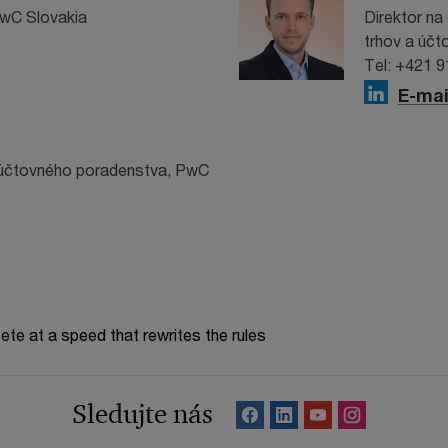
PwC Slovakia
Direktor na 
trhov a úč
Tel: +421 
E-mai
a účtovného poradenstva, PwC
te at a speed that rewrites the rules
Sledujte nás