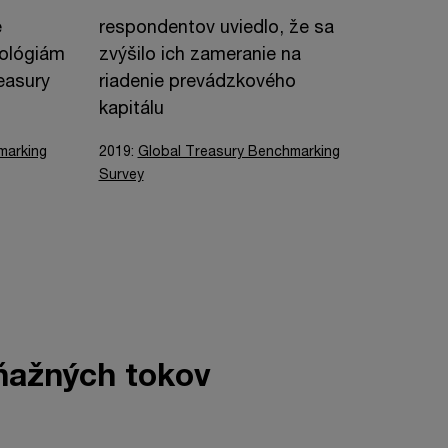
e
respondentov uviedlo, že sa
nológiám
zvýšilo ich zameranie na
easury
riadenie prevádzkového
kapitálu
marking
2019:
Global Treasury Benchmarking
Survey
eňažných tokov