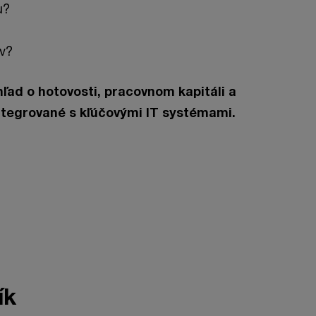
u?
ov?
ľad o hotovosti, pracovnom kapitáli a
ntegrované s kľúčovými IT systémami.
ík