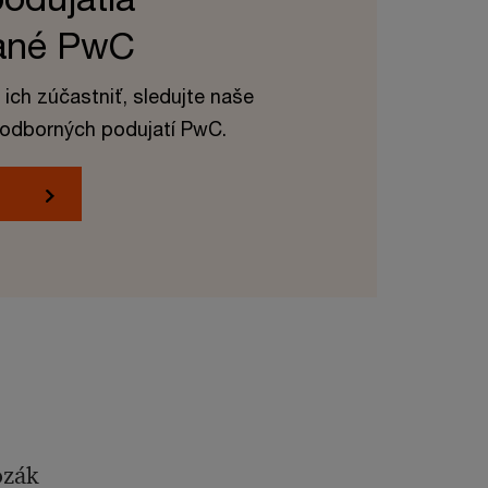
vané PwC
ich zúčastniť, sledujte naše
 odborných podujatí PwC.
ozák