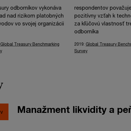
sury odborníkov vykonáva
respondentov považuj
ad nad rizikom platobných
pozitívny vzťah k tech
odov vo svojej organizácii
za kľúčovú vlastnosť tr
odborníka
:
Global Treasury Benchmarking
2019:
Global Treasury Bench
y
Survey
y
Manažment likvidity a p
ov