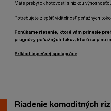
Máte prebytok hotovosti s nízkou výnosnosťo
Potrebujete zlepšiť viditeľnosť peňažných tok
Ponúkame riešenie, ktoré vám prinesie preh
prognózy peňažných tokov, ktoré sú plne i
Príklad úspešnej spolupráce
Riadenie komoditných riz