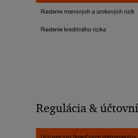
Riadenie menových a úrokových rizík
Riadenie kreditného rizika
Regulácia & účtovn
Účtovníctvo finančných inštrumentov