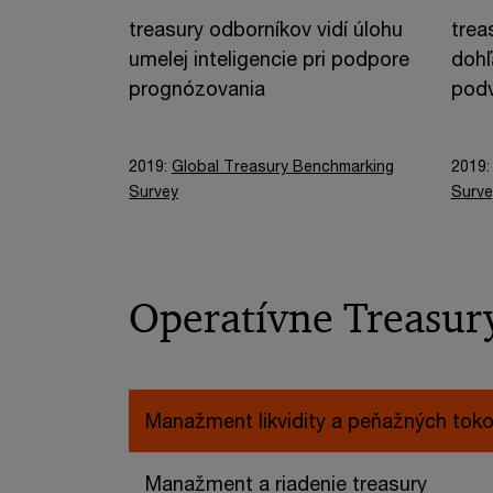
treasury odborníkov vidí úlohu
trea
umelej inteligencie pri podpore
dohľ
prognózovania
podv
2019:
Global Treasury Benchmarking
2019
Survey
Surve
Operatívne Treasur
Manažment likvidity a peňažných tok
Manažment a riadenie treasury