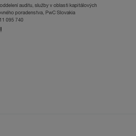
oddelení auditu, služby v oblasti kapitálových
tovného poradenstva, PwC Slovakia
911 095 740
l