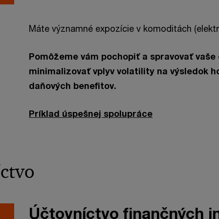
Máte významné expozície v komoditách (elektri
Pomôžeme vám pochopiť a spravovať vaše 
minimalizovať vplyv volatility na výsledok
daňových benefitov.
Príklad úspešnej spolupráce
íctvo
Účtovníctvo finančných 