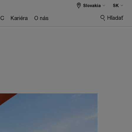
Slovakia
SK
Hľadať
wC
Kariéra
O nás