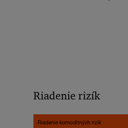
Riadenie rizík
Riadenie komoditných rizík