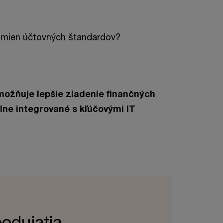
zmien účtovných štandardov?
ožňuje lepšie zladenie finančných
plne integrované s kľúčovými IT
odujatia