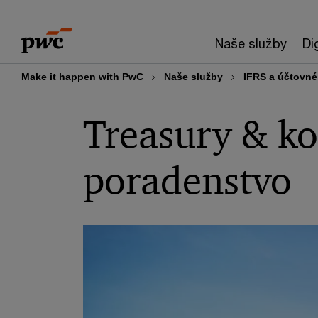
Skip
Skip
to
to
Naše služby
Di
content
footer
Make it happen with PwC
Naše služby
IFRS a účtovné
Treasury & k
poradenstvo