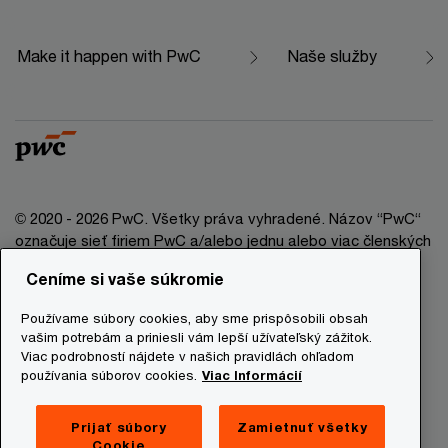
Make it happen with PwC
Naše služby
© 2020 - 2026 PwC. Všetky práva vyhradené. Názov “PwC“
označuje sieť firiem PwC a/alebo jednu alebo viac členských
firiem, ktoré sú samostatným právnym subjektom. Bližšie
Ceníme si vaše súkromie
informácie nájdete na stránke www.pwc.com/structure.
Používame súbory cookies, aby sme prispôsobili obsah
Právna doložka
vašim potrebám a priniesli vám lepší užívateľský zážitok.
Viac podrobností nájdete v našich pravidlách ohľadom
Ochrana osobných údajov
používania súborov cookies.
Viac Informácií
Informácie o cookies
Prevádzkovatelia stránky
Prijať súbory
Zamietnuť všetky
Cookie