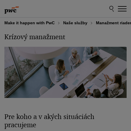
Skip
Skip
to
to
content
footer
Make it happen with PwC
Naše služby
Manažment riade
Krízový manažment
Pre koho a v akých situáciách
pracujeme