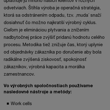
uplatňuje ju mnoho našich klientov v rôznych
odvetviach. Štíhla výroba je operačná stratégia,
ktorá sa odstránením odpadu, tzv. ,muda´ snaží
dosiahnuť čo možno najkratší výrobný cyklus.
Cieľom je elimináciou plytvania a znížením
nadbytočnej práce zvýšiť pridanú hodnotu celého
procesu. Metodika tiež znižuje čas, ktorý uplynie
od objednávky zákazníka po doručenie aby bola
radikálne zvýšená ziskovosť, spokojnosť
zákazníkov, výrobná kapacita a morálka
zamestnancov.
Vo výrobných spoločnostiach používame
nasledovné nástroje a metódy:
Work cells