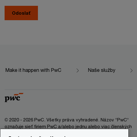
Odoslať
Make it happen with PwC
Naše služby
© 2020 - 2026 PwC. Všetky práva vyhradené. Názov “PwC“
označuje sieť firiem PwC a/alebo jednu alebo viac členských
firiem, ktoré sú samostatným právnym subjektom. Bližšie