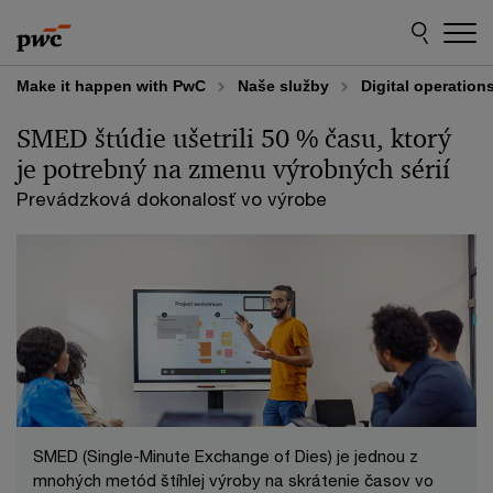
Skip
Skip
to
to
content
footer
Make it happen with PwC
Naše služby
Digital operation
SMED štúdie ušetrili 50 % času, ktorý
je potrebný na zmenu výrobných sérií
Prevádzková dokonalosť vo výrobe
SMED (Single-Minute Exchange of Dies) je jednou z
mnohých metód štíhlej výroby na skrátenie časov vo