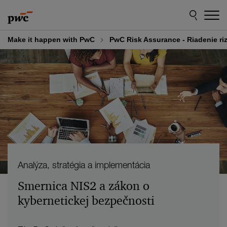
Skip
Skip
to
to
content
footer
Make it happen with PwC
PwC Risk Assurance - Riadenie riz
Analýza, stratégia a implementácia
Smernica NIS2 a zákon o
kybernetickej bezpečnosti