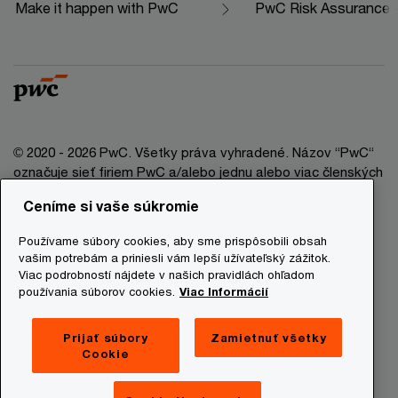
Make it happen with PwC
PwC Risk Assurance - 
© 2020 - 2026 PwC. Všetky práva vyhradené. Názov “PwC“
označuje sieť firiem PwC a/alebo jednu alebo viac členských
firiem, ktoré sú samostatným právnym subjektom. Bližšie
Ceníme si vaše súkromie
informácie nájdete na stránke www.pwc.com/structure.
Používame súbory cookies, aby sme prispôsobili obsah
Právna doložka
vašim potrebám a priniesli vám lepší užívateľský zážitok.
Viac podrobností nájdete v našich pravidlách ohľadom
Ochrana osobných údajov
používania súborov cookies.
Viac Informácií
Informácie o cookies
Prevádzkovatelia stránky
Prijať súbory
Zamietnuť všetky
Cookie
Mapa stránky
Newsletter