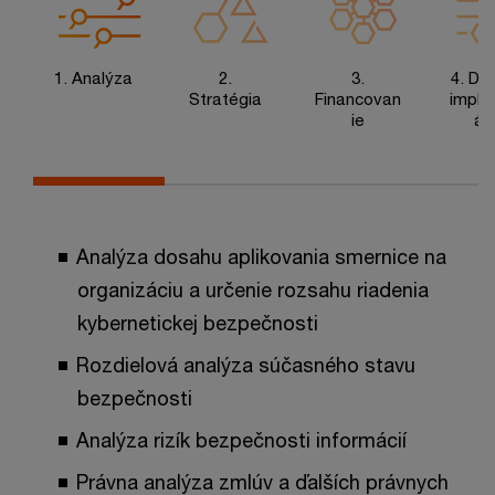
1. Analýza
2.
3.
4. Diz
Stratégia
Financovan
imple
ie
ác
Analýza dosahu aplikovania smernice na
organizáciu a určenie rozsahu riadenia
kybernetickej bezpečnosti
Rozdielová analýza súčasného stavu
bezpečnosti
Analýza rizík bezpečnosti informácií
Právna analýza zmlúv a ďalších právnych