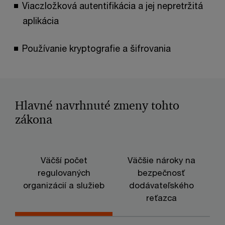
Viaczložková autentifikácia a jej nepretržitá
aplikácia
Používanie kryptografie a šifrovania
Hlavné navrhnuté zmeny tohto
zákona
Väčší počet
Väčšie nároky na
H
regulovaných
bezpečnosť
organizácií a služieb
dodávateľského
reťazca