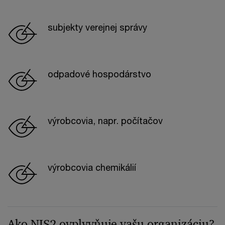
subjekty verejnej správy
odpadové hospodárstvo
výrobcovia, napr. počítačov
výrobcovia chemikálií
Ako NIS2 ovplyvňuje vašu organizáciu?