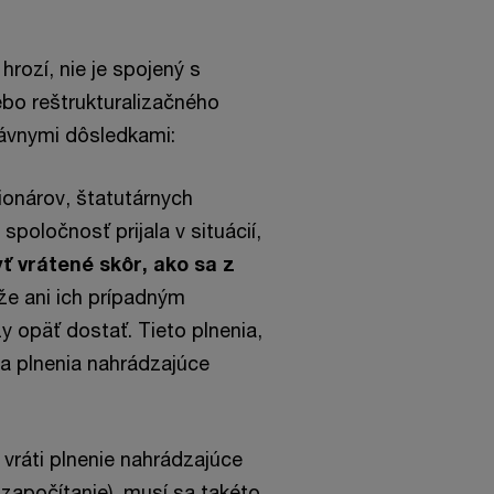
hrozí, nie je spojený s
bo reštrukturalizačného
rávnymi dôsledkami:
cionárov, štatutárnych
poločnosť prijala v situácií,
ť vrátené skôr, ako sa z
 že ani ich prípadným
 opäť dostať. Tieto plnenia,
za plnenia nahrádzajúce
ráti plnenie nahrádzajúce
 započítanie), musí sa takéto