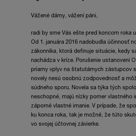
Vážené dámy, vážení páni,
radi by sme Vás ešte pred koncom roka up
Od 1. januára 2016 nadobudla účinnosť 
zákonníka, ktorá definuje situácie, kedy
nachádza v kríze. Porušenie ustanovení
priamy vplyv na štatutárnych zástupcov s
novely nesú osobnú zodpovednosť a môž
súdneho sporu. Novela sa týka tých spolo
neschopné, majú nízky pomer vlastného 
záporné vlastné imanie. V prípade, že sp
ku konca roka, tak je možné, že túto sku
vo svojej účtovnej závierke.