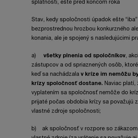
splatnosti, ešte pred koncom roka
Stav, kedy spoločnosti úpadok ešte “iba” 
bezprostrednou hrozbou konkurzného ale
konania, ale je spojený s nasledujúcimi p
a)
všetky plnenia od spoločníkov
, ak
zástupcov a od spriaznených osôb, ktoré s
keď sa nachádzala
v kríze im nemôžu by
krízy spoločnosť dostane.
Naviac platí,
vyplatením sa spoločnosť nemôže do krízy
prijaté počas obdobia krízy sa považujú 
vlastné zdroje spoločnosti;
b) ak spoločnosť v rozpore so zákazom v
vlastné zdroje (za vrátenie sa považuje aj