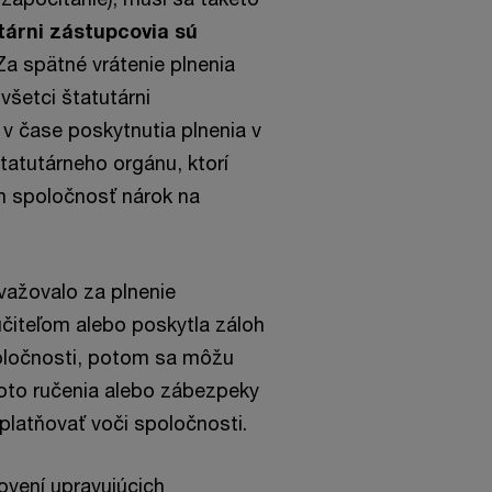
tárni zástupcovia sú
Za spätné vrátenie plnenia
všetci štatutárni
 v čase poskytnutia plnenia v
štatutárneho orgánu, ktorí
om spoločnosť nárok na
važovalo za plnenie
učiteľom alebo poskytla záloh
oločnosti, potom sa môžu
hoto ručenia alebo zábezpeky
platňovať voči spoločnosti.
ovení upravujúcich