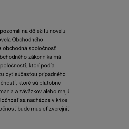
ozornili na dôležitú novelu.
novela Obchodného
 sa obchodná spoločnosť
 Obchodného zákonníka má
poločností, ktorí podľa
u byť súčasťou prípadného
čností, ktoré sú platobne
imania a záväzkov alebo majú
oločnosť sa nachádza v kríze
točnosť bude musieť zverejniť