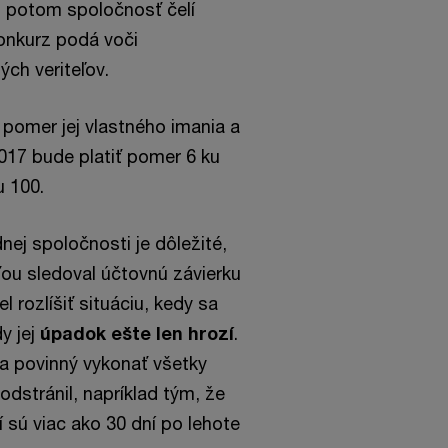
 potom spoločnosť čelí
onkurz podá voči
ých veriteľov.
 pomer jej vlastného imania a
2017 bude platiť pomer 6 ku
u 100.
ej spoločnosti je dôležité,
ťou sledoval účtovnú závierku
l rozlíšiť situáciu, kedy sa
y jej
úpadok ešte len hrozí
.
a povinný vykonať všetky
odstránil, napríklad tým, že
 sú viac ako 30 dní po lehote