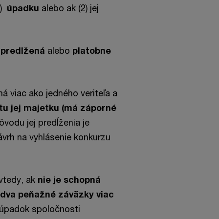
1)
úpadku
alebo ak (2) jej
e
predlžená
alebo
platobne
má viac ako jedného veriteľa a
tu jej majetku (má záporné
vodu jej predĺženia je
ávrh na vyhlásenie konkurzu
vtedy, ak
nie je schopná
ň dva peňažné záväzky viac
 úpadok spoločnosti