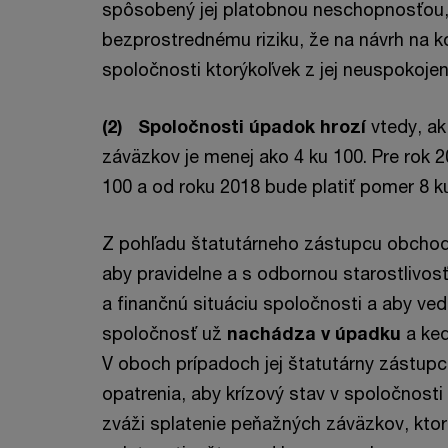
spôsobený jej platobnou neschopnosťou,
bezprostrednému riziku, že na návrh na k
spoločnosti ktorýkoľvek z jej neuspokojen
(2) Spoločnosti úpadok hrozí
vtedy, ak
záväzkov je menej ako 4 ku 100. Pre rok 
100 a od roku 2018 bude platiť pomer 8 k
Z pohľadu štatutárneho zástupcu obchodn
aby pravidelne a s odbornou starostlivos
a finančnú situáciu spoločnosti a aby vede
spoločnosť už
nachádza v úpadku
a ked
V oboch prípadoch jej štatutárny zástupc
opatrenia, aby krízový stav v spoločnosti 
zváži splatenie peňažných záväzkov, ktorí