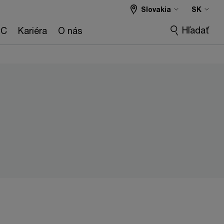
Slovakia
SK
Hľadať
wC
Kariéra
O nás