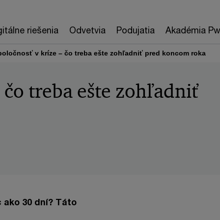
gitálne riešenia
Odvetvia
Podujatia
Akadémia P
poločnosť v kríze – čo treba ešte zohľadniť pred koncom roka
 čo treba ešte zohľadniť
c ako 30 dní? Táto