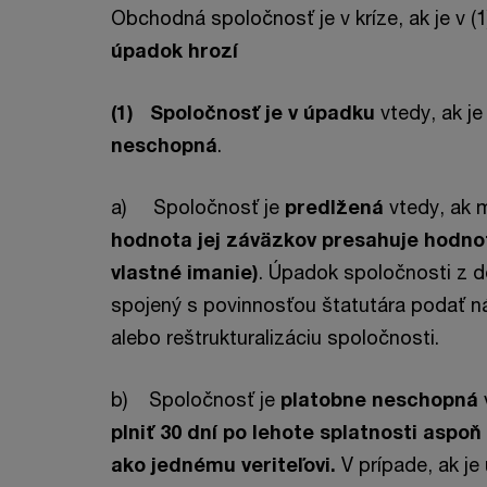
Obchodná spoločnosť je v kríze, ak je v (
úpadok hrozí
(1) Spoločnosť je v úpadku
vtedy, ak j
neschopná
.
a) Spoločnosť je
predlžená
vtedy, ak 
hodnota jej záväzkov presahuje hodno
vlastné imanie)
. Úpadok spoločnosti z dô
spojený s povinnosťou štatutára podať n
alebo reštrukturalizáciu spoločnosti.
b) Spoločnosť je
platobne neschopná
plniť 30 dní po lehote splatnosti aspo
ako jednému veriteľovi.
V prípade, ak je