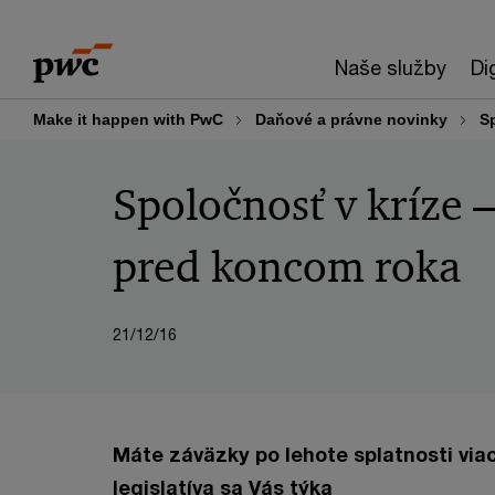
Skip
Skip
to
to
Naše služby
Di
content
footer
Make it happen with PwC
Daňové a právne novinky
S
Spoločnosť v kríze –
pred koncom roka
21/12/16
Máte záväzky po lehote splatnosti via
legislatíva sa Vás týka