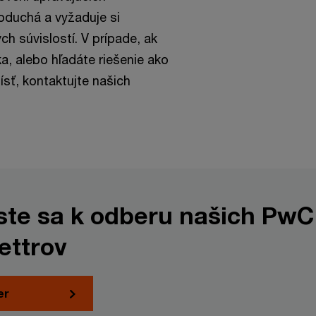
noduchá a vyžaduje si
 súvislostí. V prípade, ak
a, alebo hľadáte riešenie ako
ísť, kontaktujte našich
áste sa k odberu našich PwC
ettrov
er