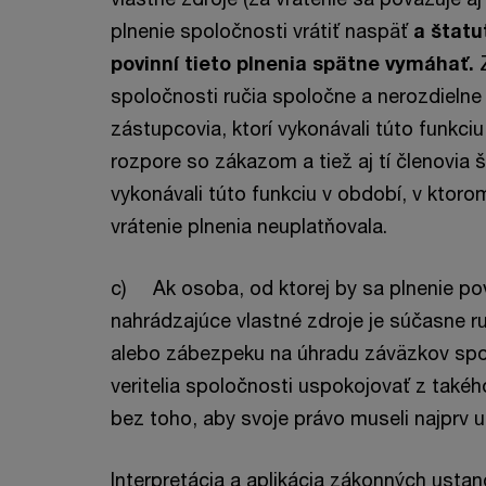
plnenie spoločnosti vrátiť naspäť
a štatu
povinní tieto plnenia spätne vymáhať.
spoločnosti ručia spoločne a nerozdielne 
zástupcovia, ktorí vykonávali túto funkciu
rozpore so zákazom a tiež aj tí členovia 
vykonávali túto funkciu v období, v ktor
vrátenie plnenia neuplatňovala.
c) Ak osoba, od ktorej by sa plnenie po
nahrádzajúce vlastné zdroje je súčasne r
alebo zábezpeku na úhradu záväzkov sp
veritelia spoločnosti uspokojovať z také
bez toho, aby svoje právo museli najprv u
Interpretácia a aplikácia zákonných ustan