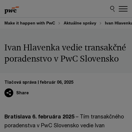
Skip
Skip
to
to
content
footer
Make it happen with PwC
Aktuálne správy
Ivan Hlavenk
Ivan Hlavenka vedie transakčné
poradenstvo v PwC Slovensko
Tlačová správa
február 06, 2025
Share
Bratislava 6. februára 2025
– Tím transakčného
poradenstva v PwC Slovensko vedie Ivan