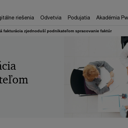
gitálne riešenia
Odvetvia
Podujatia
Akadémia P
ká fakturácia zjednoduší podnikateľom spracovanie faktúr
ácia
ateľom