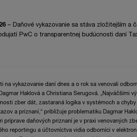
26
– Daňové vykazovanie sa stáva zložitejším a č
odujatí PwC o transparentnej budúcnosti daní 
i na vykazovanie daní dnes a o rok sa venovali odbor
agmar Haklová a Christiana Serugová. „Najväčšími vý
snosti zber dát, zastaraná logika v systémoch a chyby
kazov a priznaní,“ približuje problematiku Dagmar Hakl
i príprave daňových priznaní je v praxi venovaných zb
 reportingu a účtovníctva vidia odborníci v elektroni