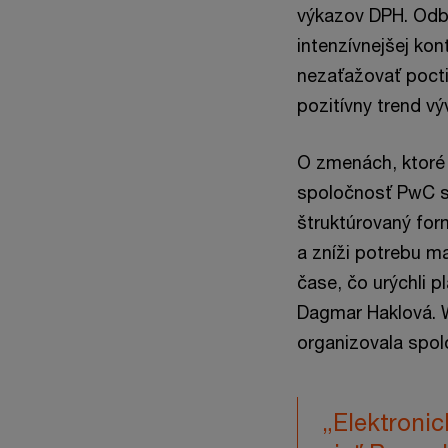
výkazov DPH. Odbo
intenzívnejšej kon
nezaťažovať poctiv
pozitívny trend vý
O zmenách, ktoré 
spoločnosť PwC sv
štruktúrovaný fo
a zníži potrebu m
čase, čo urýchli p
Dagmar Haklová. W
organizovala spol
„Elektroni