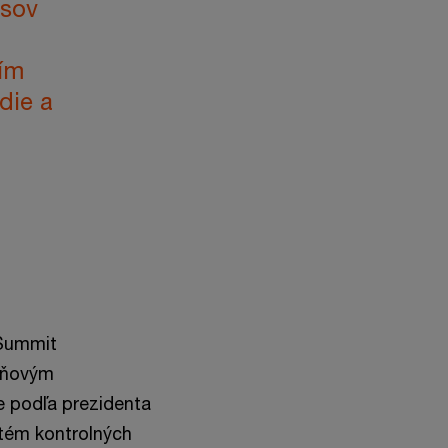
esov
rím
die a
 Summit
daňovým
 podľa prezidenta
stém kontrolných