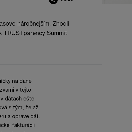
asovo náročnejším. Zhodli
Tax TRUSTparency Summit.
níčky na dane
zvami v tejto
 v dátach ešte
ová s tým, že až
eru a oprave dát.
ckej fakturácii