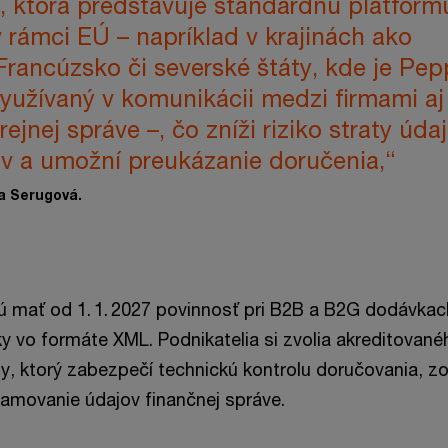
, ktorá predstavuje štandardnú platform
 rámci EÚ – napríklad v krajinách ako
Francúzsko či severské štáty, kde je Pep
yužívaný v komunikácii medzi firmami aj
ejnej správe –, čo zníži riziko straty údaj
 a umožní preukázanie doručenia,“
a Serugová.
dú mať od 1. 1. 2027 povinnosť pri B2B a B2G dodávka
ky vo formáte XML. Podnikatelia si zvolia akreditovan
y, ktorý zabezpečí technickú kontrolu doručovania, 
amovanie údajov finančnej správe.