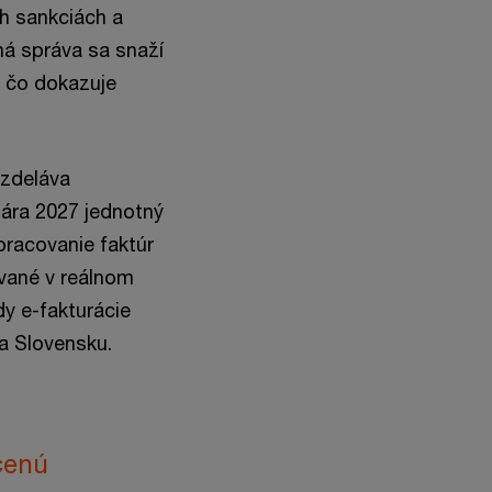
ch sankciách a
ná správa sa snaží
, čo dokazuje
vzdeláva
uára 2027 jednotný
racovanie faktúr
ované v reálnom
dy e-fakturácie
a Slovensku.
čenú