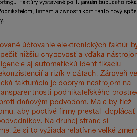
rtingu. Faktúry vystavené po 1. januári budúceho rok
Podnikateľom, firmám a živnostníkom tento nový spô
y.
ované účtovanie elektronických faktúr b
pečiť nižšiu chybovosť a vďaka nástroj
ligencie aj automatickú identifikáciu
ekonzistencií a rizík v dátach. Zároveň ve
ická fakturácia je dobrým nástrojom na
ransparentnosti podnikateľského prostre
 proti daňovým podvodom. Mala by tiež
tomu, aby poctivé firmy prestali doplácať
odvodníkov. Na druhej strane si
, že si to vyžiada relatívne veľké zmen