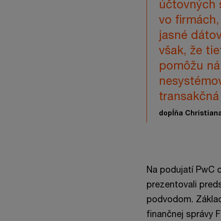
účtovných 
vo firmách,
jasné dátov
však, že ti
pomôžu nám
nesystémov
transakčná
dopĺňa Christian
Na podujatí PwC 
prezentovali pred
podvodom. Základ
finančnej správy 