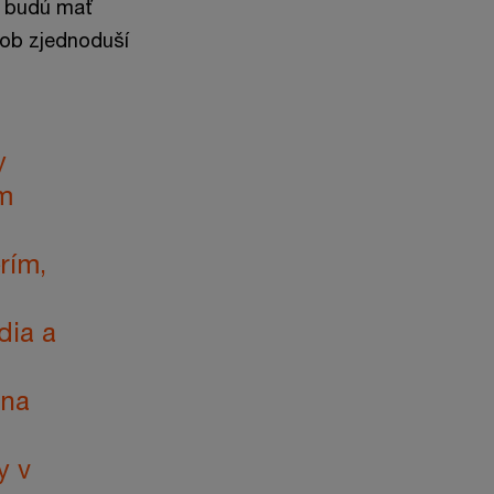
a budú mať
sob zjednoduší
y
om
rím,
dia a
 na
y v