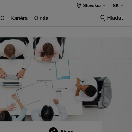
Slovakia
SK
Hľadať
wC
Kariéra
O nás
Share