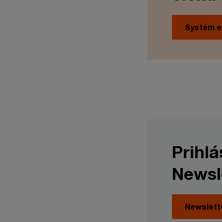
Systém e
Prihl
Newsl
Newslett