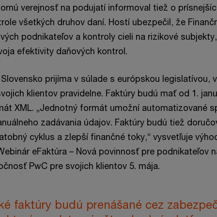
rnú verejnosť na podujatí informoval tiež o prísnejší
trole všetkých druhov daní. Hostí ubezpečil, že Finanč
ých podnikateľov a kontroly cieli na rizikové subjekty
voja efektivity daňových kontrol.
Slovensko prijíma v súlade s európskou legislatívou, 
ojich klientov pravidelne. Faktúry budú mať od 1. jan
rmát XML. „Jednotný formát umožní automatizované sp
anuálneho zadávania údajov. Faktúry budú tiež doruč
latobný cyklus a zlepší finančné toky,“ vysvetľuje výho
ebinár eFaktúra – Nová povinnosť pre podnikateľov n
očnosť PwC pre svojich klientov 5. mája.
cké faktúry budú prenášané cez zabezpe