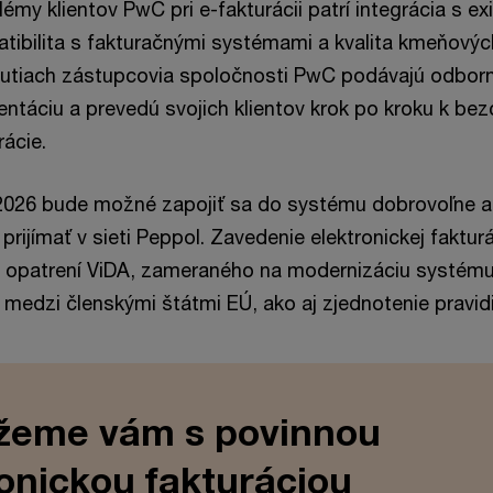
my klientov PwC pri e-fakturácii patrí integrácia s ex
ibilita s fakturačnými systémami a kvalita kmeňovýc
nutiach zástupcovia spoločnosti PwC podávajú odbor
entáciu a prevedú svojich klientov krok po kroku k b
rácie.
026 bude možné zapojiť sa do systému dobrovoľne a 
j prijímať v sieti Peppol. Zavedenie elektronickej faktu
 opatrení ViDA, zameraného na modernizáciu systému
 medzi členskými štátmi EÚ, ako aj zjednotenie pravidi
eme vám s povinnou
ronickou fakturáciou