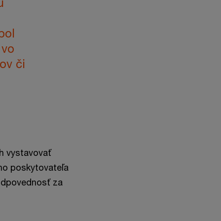
u
pol
 vo
ov či
ch vystavovať
ého poskytovateľa
zodpovednosť za