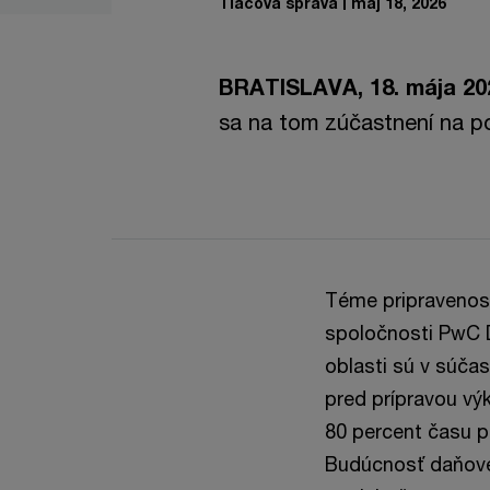
Tlačová správa
máj 18, 2026
BRATISLAVA, 18. mája 20
sa na tom zúčastnení na p
Téme pripravenost
spoločnosti PwC D
oblasti sú v súča
pred prípravou vý
80 percent času pr
Budúcnosť daňového