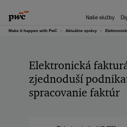
Skip
Skip
to
to
Naše služby
Di
content
footer
Make it happen with PwC
Aktuálne správy
Elektronic
Elektronická faktur
zjednoduší podnik
spracovanie faktúr