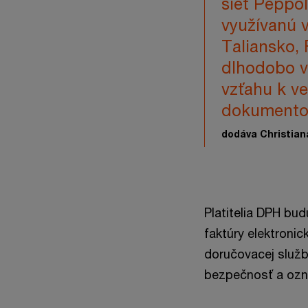
sieť Peppol
využívanú v
Taliansko, 
dlhodobo v
vzťahu k ver
dokumentov
dodáva Christian
Platitelia DPH bu
faktúry elektronic
doručovacej služb
bezpečnosť a ozn