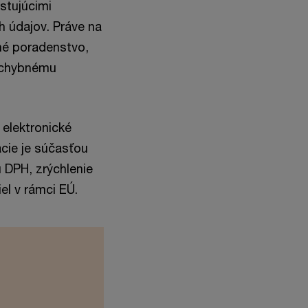
istujúcimi
h údajov. Práve na
né poradenstvo,
ezchybnému
elektronické
rácie je súčasťou
 DPH, zrýchlenie
el v rámci EÚ.