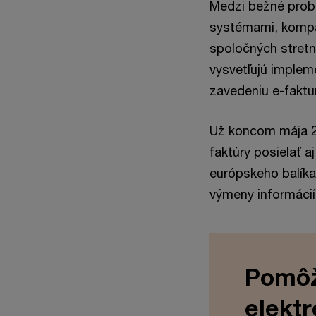
Medzi bežné problé
systémami, kompat
spoločných stret
vysvetľujú implem
zavedeniu e-faktu
Už koncom mája 2
faktúry posielať a
európskeho balíka
výmeny informácií
Pomôž
elekt