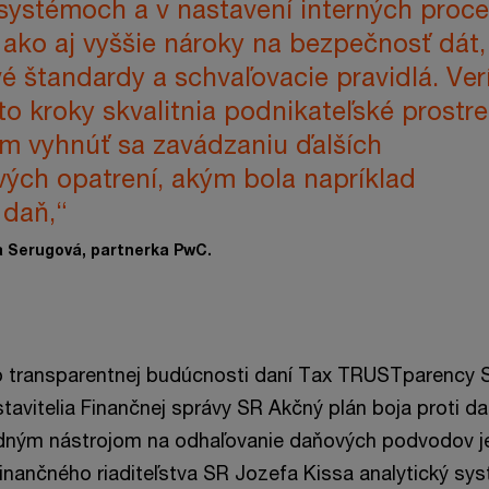
systémoch a v nastavení interných proc
 ako aj vyššie nároky na bezpečnosť dát,
é štandardy a schvaľovacie pravidlá. Ve
eto kroky skvalitnia podnikateľské prostre
 vyhnúť sa zavádzaniu ďalších
ých opatrení, akým bola napríklad
 daň,“
a Serugová, partnerka PwC.
o transparentnej budúcnosti daní Tax TRUSTparency
stavitelia Finančnej správy SR Akčný plán boja proti 
ným nástrojom na odhaľovanie daňových podvodov je
Finančného riaditeľstva SR Jozefa Kissa analytický sy