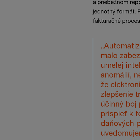
a priebežnom repo
jednotný formát. 
fakturačné proces
„Automatiz
malo zabez
umelej inte
anomálií, n
že elektron
zlepšenie t
účinný boj
prispieť k 
daňových p
uvedomujeme