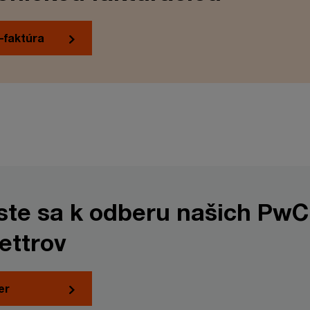
-faktúra
áste sa k odberu našich PwC
ettrov
er