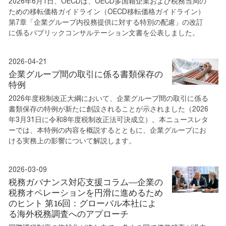
2026年6月1日、OECDは、OECD多国籍企業および税務当局の
ための移転価格ガイドライン（OECD移転価格ガイドライン）
第7章「企業グループ内役務提供に対する特別の配慮」の改訂
に係るパブリックコンサルテーション文書を公表しました。
2026-04-21
企業グループ間の取引に係る書類保存の
特例
2026年度税制改正大綱において、企業グループ間の取引に係る
書類保存の特例が新たに創設されることが示されました（2026
年3月31日に令和8年度税制改正法可決成立）。本ニュースレタ
ーでは、本特例の内容を概説するとともに、企業グループにお
ける実務上の影響について解説します。
2026-03-09
税務ガバナンス対応支援コラム―企業の
税務オペレーションを円滑に進めるため
のヒント 第16回：グローバル本社によ
る海外税務調査へのアプローチ