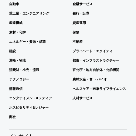
自動車
金融サービス
重工業・エンジニアリング
銀行・証券
産業機械
資産運用
素材・化学
保険
エネルギー・資源・鉱業
不動産
建設
プライベート・エクイティ
運輸・物流
都市・インフラストラクチャー
消費財・小売・流通
官公庁・地方自治体・公的機関
テクノロジー
農林水産・食 ・バイオ
情報通信
ヘルスケア・医薬ライフサイエンス
エンタテイメント&メディア
人材サービス
ホスピタリティ&レジャー
商社
インサイト