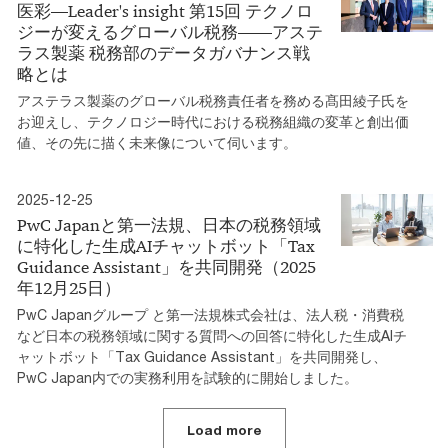
医彩―Leader's insight 第15回 テクノロ
ジーが変えるグローバル税務――アステ
ラス製薬 税務部のデータガバナンス戦
略とは
アステラス製薬のグローバル税務責任者を務める髙田綾子氏を
お迎えし、テクノロジー時代における税務組織の変革と創出価
値、その先に描く未来像について伺います。
2025-12-25
PwC Japanと第一法規、日本の税務領域
に特化した生成AIチャットボット「Tax
Guidance Assistant」を共同開発（2025
年12月25日）
PwC Japanグループ と第一法規株式会社は、法人税・消費税
など日本の税務領域に関する質問への回答に特化した生成AIチ
ャットボット「Tax Guidance Assistant」を共同開発し、
PwC Japan内での実務利用を試験的に開始しました。
Load more