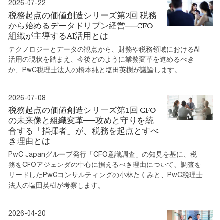
2026-07-22
税務起点の価値創造シリーズ第2回 税務
から始めるデータドリブン経営──CFO
組織が主導するAI活用とは
テクノロジーとデータの観点から、財務や税務領域におけるAI
活用の現状を踏まえ、今後どのように業務変革を進めるべき
か、PwC税理士法人の橋本純と塩田英樹が議論します。
2026-07-08
税務起点の価値創造シリーズ第1回 CFO
の未来像と組織変革──攻めと守りを統
合する「指揮者」が、税務を起点とすべ
き理由とは
PwC Japanグループ発行「CFO意識調査」の知見を基に、税
務をCFOアジェンダの中心に据えるべき理由について、調査を
リードしたPwCコンサルティングの小林たくみと、PwC税理士
法人の塩田英樹が考察します。
2026-04-20