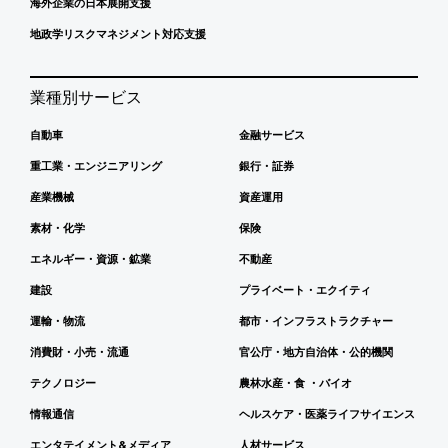
海外企業の日本展開支援
地政学リスクマネジメント対応支援
業種別サービス
自動車
金融サービス
重工業・エンジニアリング
銀行・証券
産業機械
資産運用
素材・化学
保険
エネルギー・資源・鉱業
不動産
建設
プライベート・エクイティ
運輸・物流
都市・インフラストラクチャー
消費財・小売・流通
官公庁・地方自治体・公的機関
テクノロジー
農林水産・食 ・バイオ
情報通信
ヘルスケア・医薬ライフサイエンス
エンタテイメント&メディア
人材サービス