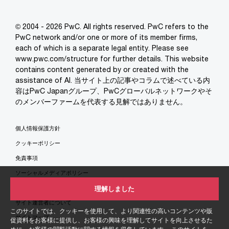
© 2004 - 2026 PwC. All rights reserved. PwC refers to the
PwC network and/or one or more of its member firms,
each of which is a separate legal entity. Please see
www.pwc.com/structure for further details. This website
contains content generated by or created with the
assistance of AI. 当サイト上の記事やコラムで述べている内
容はPwC Japanグループ、PwCグローバルネットワークやそ
のメンバーファームを代表する見解ではありません。
個人情報保護方針
クッキーポリシー
免責事項
ソーシャルメディアポリシー
特定商取引法に基づく表示
理解しました
サイト運営者について
このサイトでは、クッキーを使用して、より関連性の高いコンテンツや販
サイトマップ
促資料をお客様に提供し、お客様の興味を理解してサイトを向上させるた