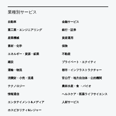
業種別サービス
自動車
金融サービス
重工業・エンジニアリング
銀行・証券
産業機械
資産運用
素材・化学
保険
エネルギー・資源・鉱業
不動産
建設
プライベート・エクイティ
運輸・物流
都市・インフラストラクチャー
消費財・小売・流通
官公庁・地方自治体・公的機関
テクノロジー
農林水産・食 ・バイオ
情報通信
ヘルスケア・医薬ライフサイエンス
エンタテイメント&メディア
人材サービス
ホスピタリティ&レジャー