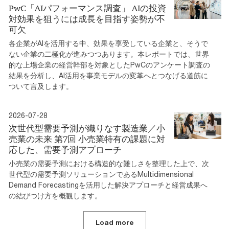
PwC「AIパフォーマンス調査」 AIの投資
対効果を狙うには成長を目指す姿勢が不
可欠
各企業がAIを活用する中、効果を享受している企業と、そうで
ない企業の二極化が進みつつあります。本レポートでは、世界
的な上場企業の経営幹部を対象としたPwCのアンケート調査の
結果を分析し、AI活用を事業モデルの変革へとつなげる道筋に
ついて言及します。
2026-07-28
次世代型需要予測が織りなす製造業／小
売業の未来 第7回 小売業特有の課題に対
応した、需要予測アプローチ
小売業の需要予測における構造的な難しさを整理した上で、次
世代型の需要予測ソリューションであるMultidimensional
Demand Forecastingを活用した解決アプローチと経営成果へ
の結びつけ方を概観します。
Load more