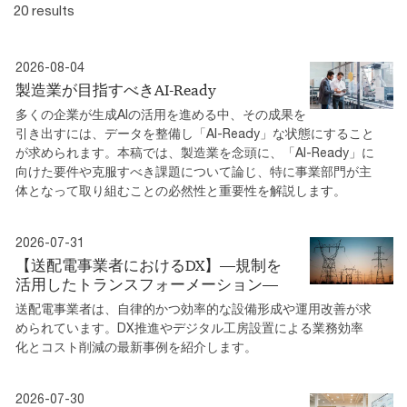
20 results
2026-08-04
製造業が目指すべきAI-Ready
多くの企業が生成AIの活用を進める中、その成果を
引き出すには、データを整備し「AI-Ready」な状態にすること
が求められます。本稿では、製造業を念頭に、「AI-Ready」に
向けた要件や克服すべき課題について論じ、特に事業部門が主
体となって取り組むことの必然性と重要性を解説します。
2026-07-31
【送配電事業者におけるDX】―規制を
活⽤したトランスフォーメーション―
送配電事業者は、⾃律的かつ効率的な設備形成や運⽤改善が求
められています。DX推進やデジタル工房設置による業務効率
化とコスト削減の最新事例を紹介します。
2026-07-30