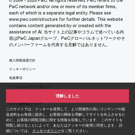
© 2004 - 2026 PwC. All rights reserved. PwC refers to the
PwC network and/or one or more of its member firms,
each of which is a separate legal entity. Please see
www.pwc.com/structure for further details. This website
contains content generated by or created with the
assistance of AI. 当サイト上の記事やコラムで述べている内
容はPwC Japanグループ、PwCグローバルネットワークやそ
のメンバーファームを代表する見解ではありません。
個人情報保護方針
クッキーポリシー
免責事項
ソーシャルメディアポリシー
特定商取引法に基づく表示
理解しました
サイト運営者について
このサイトでは、クッキーを使用して、より関連性の高いコンテンツや販
サイトマップ
促資料をお客様に提供し、お客様の興味を理解してサイトを向上させるた
めに、お客様の閲覧活動に関する情報を収集しています。 このサイトを
閲覧し続けることによって、あなたはクッキーの使用に同意します。 詳
細については、
クッキーポリシー
をご覧ください。