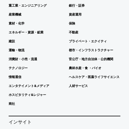
重工業・エンジニアリング
銀行・証券
産業機械
資産運用
素材・化学
保険
エネルギー・資源・鉱業
不動産
建設
プライベート・エクイティ
運輸・物流
都市・インフラストラクチャー
消費財・小売・流通
官公庁・地方自治体・公的機関
テクノロジー
農林水産・食 ・バイオ
情報通信
ヘルスケア・医薬ライフサイエンス
エンタテイメント&メディア
人材サービス
ホスピタリティ&レジャー
商社
インサイト