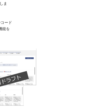
しま
やコード
機能を