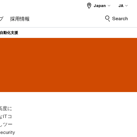
Japan
JA
Search
プ
採用情報
査自動化支援
高度に
ITコ
しツー
rity