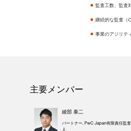
監査工数、監査
継続的な監査（Con
事業のアジリテ
主要メンバー
綾部 泰二
パートナー, PwC Japan有限責任監
人