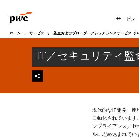
Skip
Skip
to
to
サービス
content
footer
ホーム
サービス
監査およびブローダーアシュアランスサービス（B
IT／セキュリティ監
現代的なIT開発・
自動化されています
ンプライアンス／セ
ルに埋め込まれています