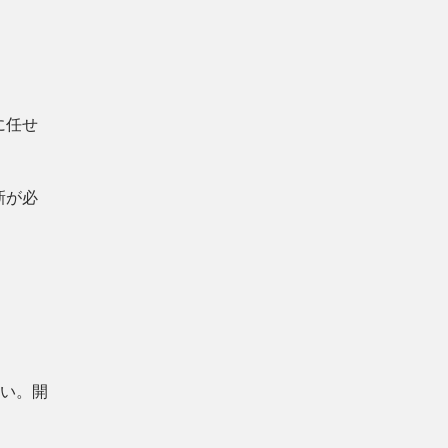
に任せ
新が必
ない。開