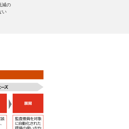
低減の
ない