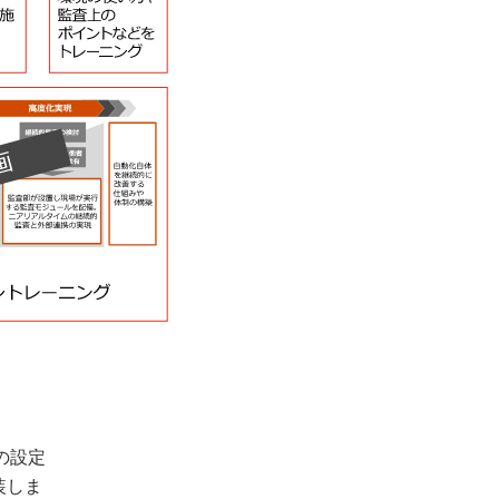
の設定
装しま