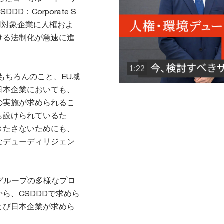
：Corporate S
e）など、適用対象企業に人権およ
ける法制化が急速に進
1:22
もちろんのこと、EU域
日本企業においても、
の実施が求められるこ
も設けられているた
きたさないためにも、
なデューディリジェン
nグループの多様なプロ
ら、CSDDDで求めら
よび日本企業が求めら