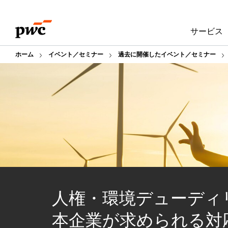
Skip
Skip
to
to
サービス
content
footer
ホーム
イベント／セミナー
過去に開催したイベント／セミナー
人権・環境デューディ
本企業が求められる対