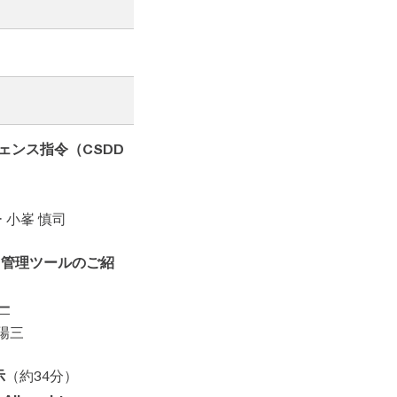
ェンス指令（CSDD
 小峯 慎司
ク管理ツールのご紹
一
陽三
示
（約34分）