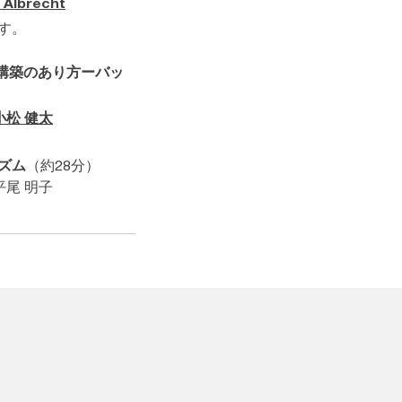
 Albrecht
す。
構築のあり方ーバッ
小松 健太
ズム
（約28分）
平尾 明子