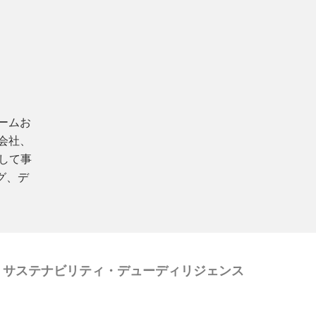
ァームお
同会社、
して事
グ、デ
・サステナビリティ・デューディリジェンス