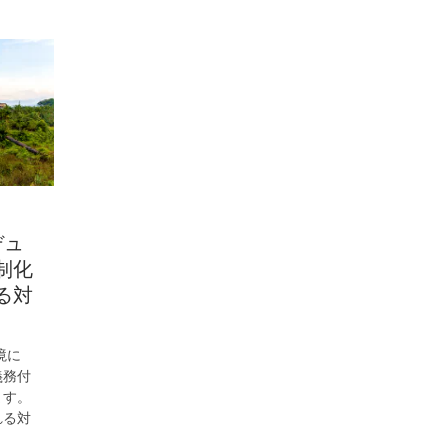
デュ
制化
る対
境に
義務付
ます。
れる対