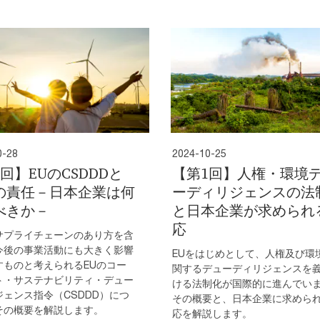
0-28
2024-10-25
回】EUのCSDDDと
【第1回】人権・環境
の責任－日本企業は何
ーディリジェンスの法
べきか－
と日本企業が求められ
応
サプライチェーンのあり方を含
今後の事業活動にも大きく影響
EUをはじめとして、人権及び環
すものと考えられるEUのコー
関するデューディリジェンスを
ト・サステナビリティ・デュー
ける法制化が国際的に進んでい
ジェンス指令（CSDDD）につ
その概要と、日本企業に求めら
その概要を解説します。
応を解説します。