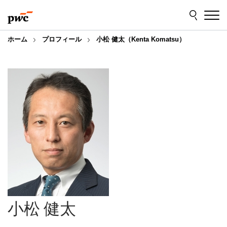
Skip
Skip
to
to
content
footer
ホーム
プロフィール
小松 健太（Kenta Komatsu）
小松 健太