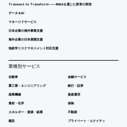
Transact to Transform ――M&Aを通じた変革の実現
データ＆AI
マネージドサービス
日本企業の海外事業支援
海外企業の日本展開支援
地政学リスクマネジメント対応支援
業種別サービス
自動車
金融サービス
重工業・エンジニアリング
銀行・証券
産業機械
資産運用
素材・化学
保険
エネルギー・資源・鉱業
不動産
建設
プライベート・エクイティ