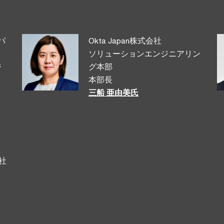
パ
Okta Japan株式会社
ソリューションエンジニアリン
ジ
グ本部
本部長
三船 亜由美氏
社