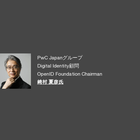
PwC Japanグループ
Digital Identity顧問
OpenID Foundation Chairman
﨑村 夏彦氏