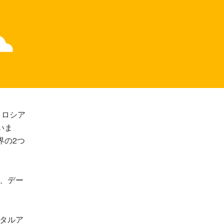
、ロシア
いま
界の2つ
、デー
ジタルア