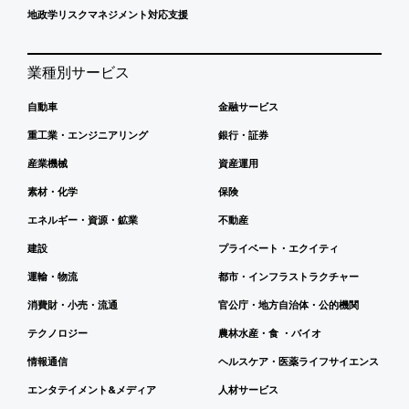
地政学リスクマネジメント対応支援
業種別サービス
自動車
金融サービス
重工業・エンジニアリング
銀行・証券
産業機械
資産運用
素材・化学
保険
エネルギー・資源・鉱業
不動産
建設
プライベート・エクイティ
運輸・物流
都市・インフラストラクチャー
消費財・小売・流通
官公庁・地方自治体・公的機関
テクノロジー
農林水産・食 ・バイオ
情報通信
ヘルスケア・医薬ライフサイエンス
エンタテイメント&メディア
人材サービス