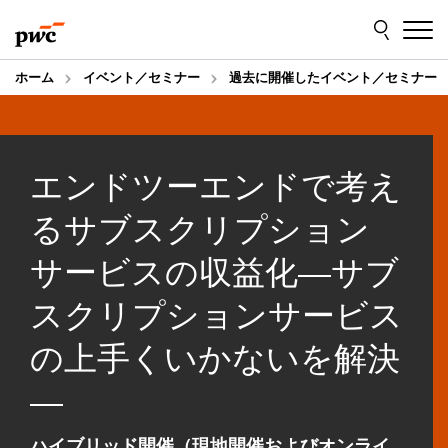
Skip
Skip
to
to
content
footer
ホーム
イベント／セミナー
過去に開催したイベント／セミナー
エンドツーエンドで考え
るサブスクリプション
サービスの収益化―サブ
スクリプションサービス
の上手くいかないを解決
―
ハイブリッド開催（現地開催およびオンライ