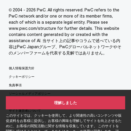
© 2004 - 2026 PwC. All rights reserved. PwC refers to the
PwC network and/or one or more of its member firms,
each of which is a separate legal entity. Please see
www.pwc.com/structure for further details. This website
contains content generated by or created with the
assistance of AI. 当サイト上の記事やコラムで述べている内
容はPwC Japanグループ、PwCグローバルネットワークやそ
のメンバーファームを代表する見解ではありません。
個人情報保護方針
クッキーポリシー
免責事項
ソーシャルメディアポリシー
特定商取引法に基づく表示
理解しました
サイト運営者について
このサイトでは、クッキーを使用して、より関連性の高いコンテンツや販
サイトマップ
促資料をお客様に提供し、お客様の興味を理解してサイトを向上させるた
めに、お客様の閲覧活動に関する情報を収集しています。 このサイトを